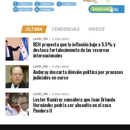
ÚLTIMA
TENDENCIAS
VIDEOS
LAHD_HN
2 días atrás
BCH proyecta que la inflación baje a 5.5% y
destaca fortalecimiento de las reservas
internacionales
LAHD_HN
3 días atrás
Anduray descarta división política por procesos
judiciales en curso
LAHD_HN
5 días atrás
Lester Ramírez considera que Juan Orlando
Hernández podría ser absuelto en el caso
Pandora II