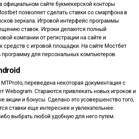
а официальном сайте букмекерской конторы
stbet позволяет сделать ставки со смартфона в
ысков зеркала. Игровой интерфейс программы
мещению ставок. Игроки делаются полный
овой компании от регистрации на сайте и
 средств с игровой площадки. На сайте Мостбет
 программу для персональных компьютеров.
ndroid
 MTProto, переведена некоторая документация с
ет Webogram. Стараются привлекать новых игроков и
е акции и бонусы. Сделано это усовершенство того,
тся ставки еще интереснее и увлекательнее.
ибо выбрать любой удобную для него путем.