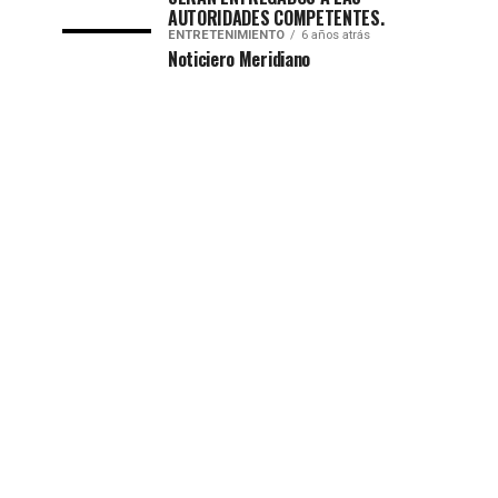
AUTORIDADES COMPETENTES.
ENTRETENIMIENTO
6 años atrás
Noticiero Meridiano