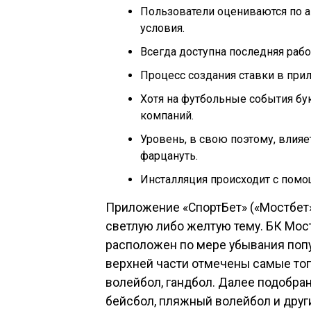
Пользователи оцениваются по а
условия.
Всегда доступна последняя раб
Процесс создания ставки в пр
Хотя на футбольные события б
компаний.
Уровень, в свою поэтому, влия
фарцануть.
Инсталляция происходит с помо
Приложение «СпортБет» («Мостбет
светлую либо желтую тему. БК Мост
расположен по мере убывания попу
верхней части отмечены самые топо
волейбол, гандбол. Далее подобра
бейсбол, пляжный волейбол и друг