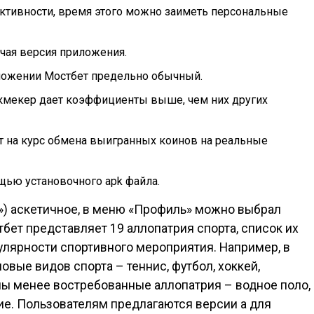
ктивности, время этого можно заиметь персональные
очая версия приложения.
иложении Мостбет предельно обычный.
укмекер дает коэффициенты выше, чем них других
ет на курс обмена выигранных коинов на реальные
щью установочного apk файла.
») аскетичное, в меню «Профиль» можно выбрал
бет представляет 19 аллопатрия спорта, список их
лярности спортивного мероприятия. Например, в
вые видов спорта – теннис, футбол, хоккей,
ны менее востребованные аллопатрия – водное поло,
ие. Пользователям предлагаются версии а для