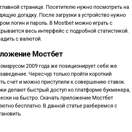
 главной странице. Посетителю нужно посмотреть на
дящую догадку. После загрузки а устройство нужно
ром логин и пароль. В Mostbet можно играть с
крывается весь интерфейс с подробной статистикой.
адить с валютой.
иложение Мостбет
ромарусом 2009 года же позиционирует себя же
 заведение. Чересчур только пройти короткий
ть счет и можно приступили к совершению ставок.
роки делают быстрый доступ ко платформе букмекера,
чески на быстро. Скачать приложение Мостбет
ютно бесплатно. В данной статье разберемся с
тановить.