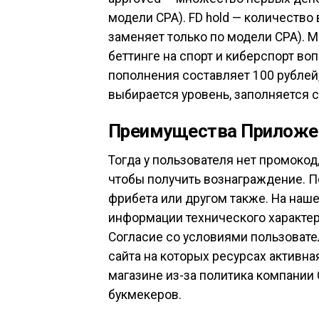
модели CPA). FD hold — количество
заменяет только по модели CPA). M
беттинге на спорт и киберспорт в
пополнения составляет 100 рублей
выбирается уровень, заполняется 
Преимущества Приложен
Тогда у пользователя нет промокод
чтобы получить вознаграждение. П
фрибета или другом также. На наш
информации технического характер
Согласие со условиями пользовате
сайта на которых ресурсах активна
магазине из-за политика компани
букмекеров.