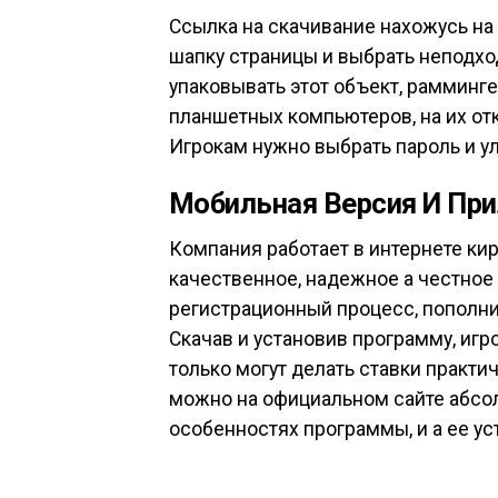
Ссылка на скачивание нахожусь на
шапку страницы и выбрать неподхо
упаковывать этот объект, рамминге
планшетных компьютеров, на их от
Игрокам нужно выбрать пароль и ул
Мобильная Версия И Пр
Компания работает в интернете ки
качественное, надежное а честное
регистрационный процесс, пополни
Скачав и установив программу, иг
только могут делать ставки практи
можно на официальном сайте абсол
особенностях программы, и а ее ус