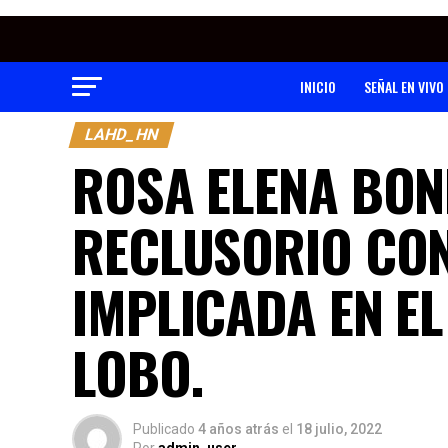
INICIO
SEÑAL EN VIVO
LAHD_HN
ROSA ELENA BON
RECLUSORIO CON
IMPLICADA EN EL
LOBO.
Publicado
4 años atrás
el
18 julio, 2022