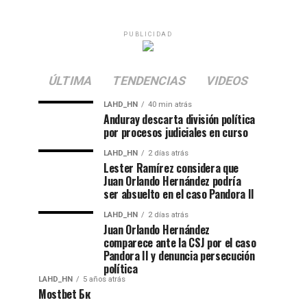
PUBLICIDAD
ÚLTIMA
TENDENCIAS
VIDEOS
LAHD_HN
40 min atrás
Anduray descarta división política
por procesos judiciales en curso
LAHD_HN
2 días atrás
Lester Ramírez considera que
Juan Orlando Hernández podría
ser absuelto en el caso Pandora II
LAHD_HN
2 días atrás
Juan Orlando Hernández
comparece ante la CSJ por el caso
Pandora II y denuncia persecución
política
LAHD_HN
5 años atrás
Mostbet Бк