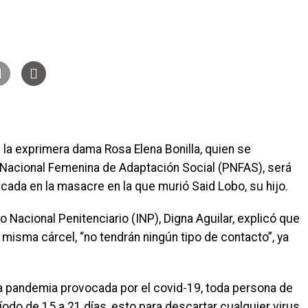
e la exprimera dama Rosa Elena Bonilla, quien se
a Nacional Femenina de Adaptación Social (PNFAS), será
cada en la masacre en la que murió Said Lobo, su hijo.
to Nacional Penitenciario (INP), Digna Aguilar, explicó que
misma cárcel, “no tendrán ningún tipo de contacto”, ya
 la pandemia provocada por el covid-19, toda persona de
íodo de 15 a 21 días, esto para descartar cualquier virus.