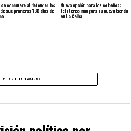
 se conmueve al defender los
Nueva opción para los ceibeños:
 de sus primeros 180 días de
Jetstereo inaugura su nueva tienda
no
en La Ceiba
CLICK TO COMMENT
isión política por