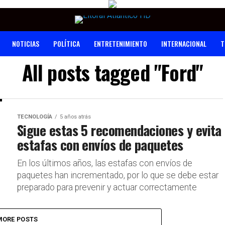
NOTICIAS
POLÍTICA
ENTRETENIMIENTO
INTERNACIONAL
T
All posts tagged "Ford"
TECNOLOGÍA
5 años atrás
Sigue estas 5 recomendaciones y evita
estafas con envíos de paquetes
En los últimos años, las estafas con envíos de
paquetes han incrementado, por lo que se debe estar
preparado para prevenir y actuar correctamente
MORE POSTS