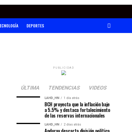
ECNOLOGÍA
DEPORTES
PUBLICIDAD
ÚLTIMA
TENDENCIAS
VIDEOS
LAHD_HN
1 día atrás
BCH proyecta que la inflación baje
a 5.5% y destaca fortalecimiento
de las reservas internacionales
LAHD_HN
2 días atrás
Anduray descarta división política