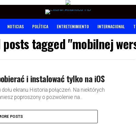
NOTICIAS
POLÍTICA
ENTRETENIMIENTO
INTERNACIONAL
T
l posts tagged "mobilnej wers
pobierać i instalować tylko na iOS
u dołu ekranu Historia połączeń. Na niektórych
niesz poproszony o pozwolenie na...
MORE POSTS