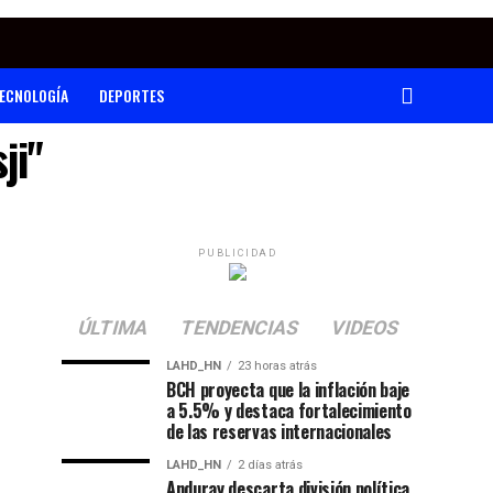
ECNOLOGÍA
DEPORTES
ji"
PUBLICIDAD
ÚLTIMA
TENDENCIAS
VIDEOS
LAHD_HN
23 horas atrás
BCH proyecta que la inflación baje
a 5.5% y destaca fortalecimiento
de las reservas internacionales
LAHD_HN
2 días atrás
Anduray descarta división política