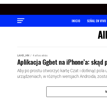
INICIO
SEÑAL EN VIVO
Al
LAHD_HN
4 años atrás
Aplikacja Ggbet na iPhone’a: ​​skąd 
Aby po prostu otworzyć kartę Czat i dotknąć pola 
urządzeniach, w różnych wersjach Androida, zosta