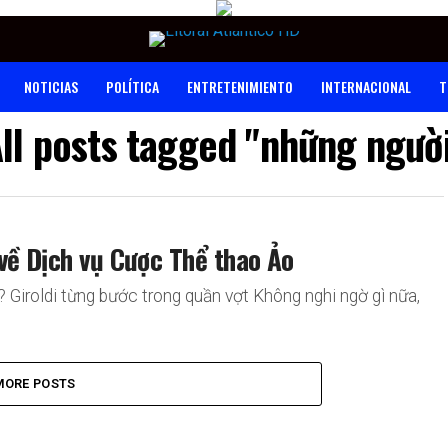
NOTICIAS
POLÍTICA
ENTRETENIMIENTO
INTERNACIONAL
T
ll posts tagged "những ngườ
về Dịch vụ Cược Thể thao Ảo
 Giroldi từng bước trong quần vợt Không nghi ngờ gì nữa,
MORE POSTS