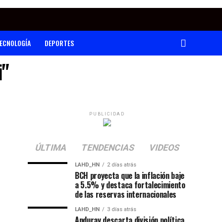
ECNOLOGÍA
DEPORTES
i"
PUBLICIDAD
ÚLTIMA
TENDENCIAS
VIDEOS
LAHD_HN
2 días atrás
BCH proyecta que la inflación baje
a 5.5% y destaca fortalecimiento
de las reservas internacionales
LAHD_HN
3 días atrás
Anduray descarta división política