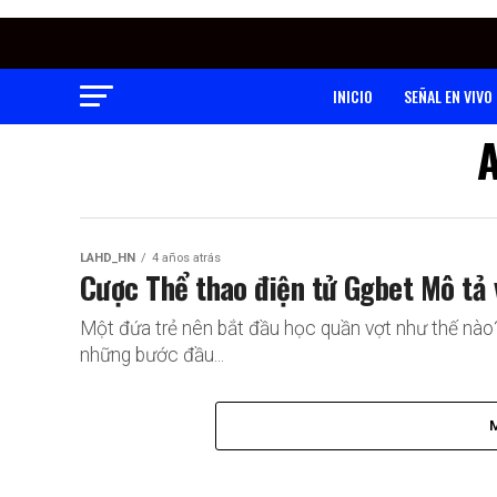
INICIO
SEÑAL EN VIVO
A
LAHD_HN
4 años atrás
Cược Thể thao điện tử Ggbet Mô tả 
Một đứa trẻ nên bắt đầu học quần vợt như thế nào?
những bước đầu...