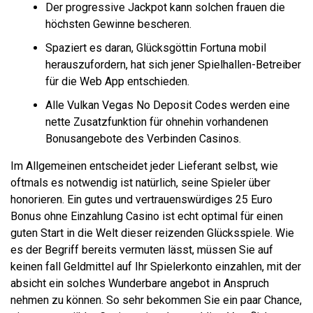
Der progressive Jackpot kann solchen frauen die
höchsten Gewinne bescheren.
Spaziert es daran, Glücksgöttin Fortuna mobil
herauszufordern, hat sich jener Spielhallen-Betreiber
für die Web App entschieden.
Alle Vulkan Vegas No Deposit Codes werden eine
nette Zusatzfunktion für ohnehin vorhandenen
Bonusangebote des Verbinden Casinos.
Im Allgemeinen entscheidet jeder Lieferant selbst, wie
oftmals es notwendig ist natürlich, seine Spieler über
honorieren. Ein gutes und vertrauenswürdiges 25 Euro
Bonus ohne Einzahlung Casino ist echt optimal für einen
guten Start in die Welt dieser reizenden Glücksspiele. Wie
es der Begriff bereits vermuten lässt, müssen Sie auf
keinen fall Geldmittel auf Ihr Spielerkonto einzahlen, mit der
absicht ein solches Wunderbare angebot in Anspruch
nehmen zu können. So sehr bekommen Sie ein paar Chance,