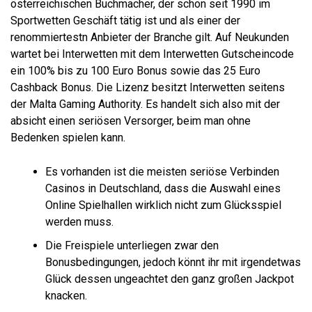
österreichischen Buchmacher, der schon seit 1990 im
Sportwetten Geschäft tätig ist und als einer der
renommiertestn Anbieter der Branche gilt. Auf Neukunden
wartet bei Interwetten mit dem Interwetten Gutscheincode
ein 100% bis zu 100 Euro Bonus sowie das 25 Euro
Cashback Bonus. Die Lizenz besitzt Interwetten seitens
der Malta Gaming Authority. Es handelt sich also mit der
absicht einen seriösen Versorger, beim man ohne
Bedenken spielen kann.
Es vorhanden ist die meisten seriöse Verbinden
Casinos in Deutschland, dass die Auswahl eines
Online Spielhallen wirklich nicht zum Glücksspiel
werden muss.
Die Freispiele unterliegen zwar den
Bonusbedingungen, jedoch könnt ihr mit irgendetwas
Glück dessen ungeachtet den ganz großen Jackpot
knacken.