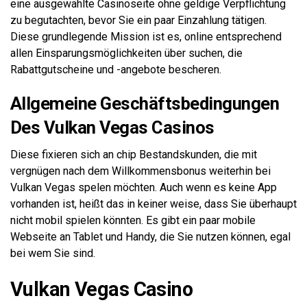
eine ausgewählte Casinoseite ohne geldige Verpflichtung
zu begutachten, bevor Sie ein paar Einzahlung tätigen.
Diese grundlegende Mission ist es, online entsprechend
allen Einsparungsmöglichkeiten über suchen, die
Rabattgutscheine und -angebote bescheren.
Allgemeine Geschäftsbedingungen
Des Vulkan Vegas Casinos
Diese fixieren sich an chip Bestandskunden, die mit
vergnügen nach dem Willkommensbonus weiterhin bei
Vulkan Vegas spelen möchten. Auch wenn es keine App
vorhanden ist, heißt das in keiner weise, dass Sie überhaupt
nicht mobil spielen könnten. Es gibt ein paar mobile
Webseite an Tablet und Handy, die Sie nutzen können, egal
bei wem Sie sind.
Vulkan Vegas Casino