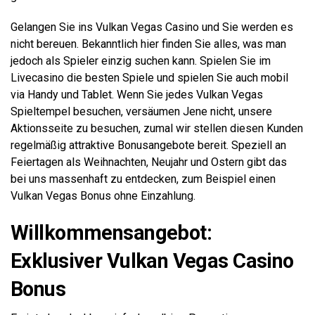
Gelangen Sie ins Vulkan Vegas Casino und Sie werden es
nicht bereuen. Bekanntlich hier finden Sie alles, was man
jedoch als Spieler einzig suchen kann. Spielen Sie im
Livecasino die besten Spiele und spielen Sie auch mobil
via Handy und Tablet. Wenn Sie jedes Vulkan Vegas
Spieltempel besuchen, versäumen Jene nicht, unsere
Aktionsseite zu besuchen, zumal wir stellen diesen Kunden
regelmäßig attraktive Bonusangebote bereit. Speziell an
Feiertagen als Weihnachten, Neujahr und Ostern gibt das
bei uns massenhaft zu entdecken, zum Beispiel einen
Vulkan Vegas Bonus ohne Einzahlung.
Willkommensangebot:
Exklusiver Vulkan Vegas Casino
Bonus