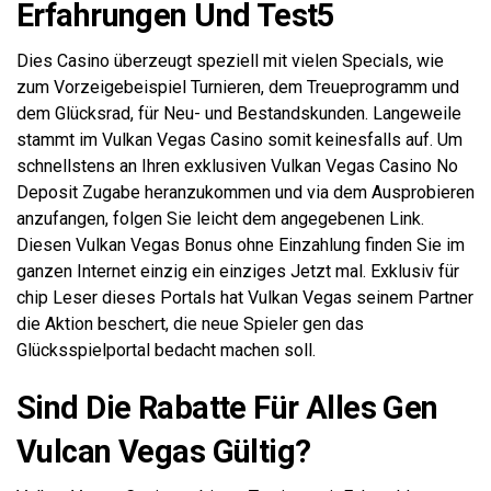
Erfahrungen Und Test5
Dies Casino überzeugt speziell mit vielen Specials, wie
zum Vorzeigebeispiel Turnieren, dem Treueprogramm und
dem Glücksrad, für Neu- und Bestandskunden. Langeweile
stammt im Vulkan Vegas Casino somit keinesfalls auf. Um
schnellstens an Ihren exklusiven Vulkan Vegas Casino No
Deposit Zugabe heranzukommen und via dem Ausprobieren
anzufangen, folgen Sie leicht dem angegebenen Link.
Diesen Vulkan Vegas Bonus ohne Einzahlung finden Sie im
ganzen Internet einzig ein einziges Jetzt mal. Exklusiv für
chip Leser dieses Portals hat Vulkan Vegas seinem Partner
die Aktion beschert, die neue Spieler gen das
Glücksspielportal bedacht machen soll.
Sind Die Rabatte Für Alles Gen
Vulcan Vegas Gültig?