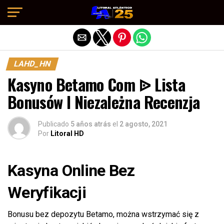
Salir de la versión móvil
LAHD_HN
Kasyno Betamo Com ᐉ Lista
Bonusów I Niezależna Recenzja
Publicado
5 años atrás
el
2 agosto, 2021
Por
Litoral HD
Kasyna Online Bez
Weryfikacji
Bonusu bez depozytu Betamo, można wstrzymać się z