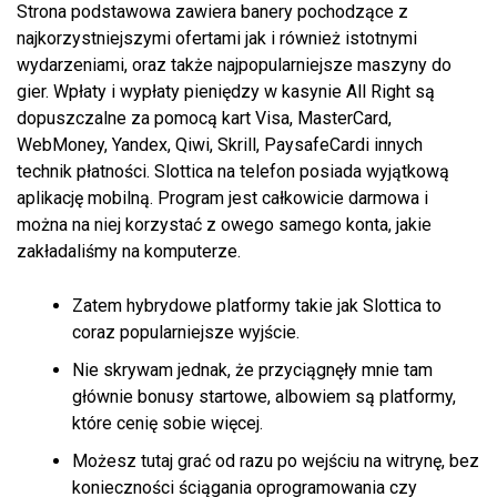
Strona podstawowa zawiera banery pochodzące z
najkorzystniejszymi ofertami jak i również istotnymi
wydarzeniami, oraz także najpopularniejsze maszyny do
gier. Wpłaty i wypłaty pieniędzy w kasynie All Right są
dopuszczalne za pomocą kart Visa, MasterCard,
WebMoney, Yandex, Qiwi, Skrill, PaysafeCardi innych
technik płatności. Slottica na telefon posiada wyjątkową
aplikację mobilną. Program jest całkowicie darmowa i
można na niej korzystać z owego samego konta, jakie
zakładaliśmy na komputerze.
Zatem hybrydowe platformy takie jak Slottica to
coraz popularniejsze wyjście.
Nie skrywam jednak, że przyciągnęły mnie tam
głównie bonusy startowe, albowiem są platformy,
które cenię sobie więcej.
Możesz tutaj grać od razu po wejściu na witrynę, bez
konieczności ściągania oprogramowania czy