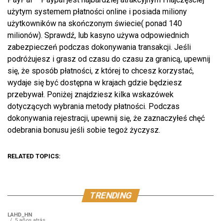
użytym systemem płatności online i posiada miliony
użytkowników na skończonym świecie( ponad 140
milionów). Sprawdź, lub kasyno używa odpowiednich
zabezpieczeń podczas dokonywania transakcji. Jeśli
podróżujesz i grasz od czasu do czasu za granicą, upewnij
się, że sposób płatności, z której to chcesz korzystać,
wydaje się być dostępna w krajach gdzie będziesz
przebywał. Poniżej znajdziesz kilka wskazówek
dotyczących wybrania metody płatności. Podczas
dokonywania rejestracji, upewnij się, że zaznaczyłeś chęć
odebrania bonusu jeśli sobie tegoż życzysz.
RELATED TOPICS:
TRENDING
LAHD_HN
5 años atrás