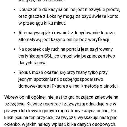
Dołączenie do kasyna online jest niezwykle proste,
oraz gracze z Lokalny mogą założyć świeże konto
w przeciągu kilku minut.
Alternatywną jak i również zdecydowanie lepszą
alternatywą jest kasyno online bez weryfikacji.
Na dodatek cały ruch na portalu jest szyfrowany
certyfikatem SSL, co umożliwia bezpieczeństwo
danych fanów.
Bonus może okazać się przyznany tylko przy
jednym spotkaniu na osobę/gospodarstwo
domowe/adres IP/adres e-mail/metodę płatności.
Wbrew opinii ogólnej, nie jest to gra bazująca zaledwie na
szczęściu. Klawisz rejestracji zazwyczaj odnajduje się w
prawym lub lewym górnym rogu strony kasyna online. Po
kliknięciu na ten przycisk, zazwyczaj wyskakuje następne
okienko, w jakim należy wpisać kilka danych osobowych.