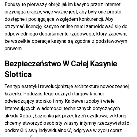
Bonusy to pierwszy obręb jakim kasyno przez internet
przyciąga graczy, więc ważne jest, aby były one prosto
dostępne i pociągające względem konkurencji. Aby
otrzymać licencję, kasyno online musi zameldować się do
odpowiedniego departamentu rządowego, który zapewni,
że wszelkie operacje kasyna są zgodne z podstawowym
prawem.
Bezpieczeństwo W Całej Kasynie
Slottica
Ten typ estetyki rewolucjonizuje architekturę nowoczesnej
łazienki. Podczas tegorocznych targów klienci
odwiedzający stoisko firmy Kaldewei zdobyli wiele
interesujących wiadomości technicznych dotyczących
układu Xetis. „Łazienka jak przestrzeń użytkowa, w której
chcemy stworzyć osobisty własny intymny rzeczywistość i
podkreślić swą indywidualność, odgrywa w życiu coraz