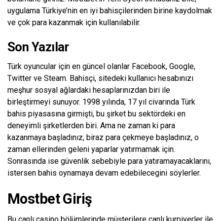
uygulama Türkiye’nin en iyi bahisçilerinden birine kaydolmak
ve çok para kazanmak için kullanılabilir.
Son Yazılar
Türk oyuncular için en güncel olanlar Facebook, Google,
Twitter ve Steam. Bahisçi, sitedeki kullanıcı hesabınızı
meşhur sosyal ağlardaki hesaplarınızdan biri ile
birleştirmeyi sunuyor. 1998 yılında, 17 yıl civarında Türk
bahis piyasasına girmişti, bu şirket bu sektördeki en
deneyimli şirketlerden biri. Ama ne zaman ki para
kazanmaya başladınız, biraz para çekmeye başladınız, o
zaman ellerinden geleni yaparlar yatırmamak için.
Sonrasında ise güvenlik sebebiyle para yatıramayacaklarını,
istersen bahis oynamaya devam edebilecegini söylerler.
Mostbet Giriş
Bu canlı casino bölümlerinde müşterilere canlı kurpiyerler ile