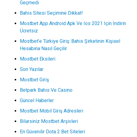
Geçmedi
Bahis Sitesi Seçimine Dikkat!
Mostbet App Android Apk Ve Ios 2021 Için Indirin
Ücretsiz
Mostbet’e Türkiye Giriş: Bahis Şirketinin Kişisel
Hesabına Nasıl Geçilir
Mostbet Eksileri
Son Yazılar
Mostbet Giriş
Betpark Bahis Ve Casino
Güncel Haberler
Mostbet Mobil Giriş Adresleri
Bilərsiniz Mostbet Arşivleri
En Güvenilir Dota 2 Bet Siteleri