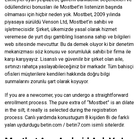
ödüllendirici bonusları ile Mostbet’in listenizin başında
olmaması için hiçbir neden yok. Mostbet, 2009 yılında
piyasaya sürüldü Venson Ltd, Mostbet’in sahibi ve
işletmecisidir. Şirket, ülkemizde yasal olarak hizmet
veremese de yurt dışı gambling lisansına sahip ve bilgileri
web sitesinde mevcuttur. Bu da demek oluyor ki bir denetim
mekanizması söz konusu ve sorumluluk sahibi bir firma ile
karşı karşıyayız. Lisanslı ve güvenilir bir şirket olan aile,
sırtınızı rahatça yaslayabileceğiniz bir markadır. Tüm bahisçi
ofisleri müşterilere kendileri hakkında doğru bilgi
sunmalarını zorunlu şart olarak koyuyor.
If you are a newcomer, you can undergo a straightforward
enrollment process. The pure extra of “Mostbet” is an dilate
in the silt, it really is selected during the registration
process. Canlı yardımda konustugum 8 kişiden 8i de farkli
yalan uydurdugu betin.com / betin7.com isimli sitelerdir.