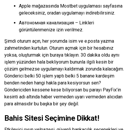
Apple mağazasında Mostbet uygulaması sayfasına
geleceksiniz, oradan uygulamayı indirebilirsiniz.
Автономная канализация – Linkleri
görüntülenmenize izin verilmez.
Şimdi oturum açın, her yorumda isim ve e.posta yazma
zahmetinden kurtulun. Oturum açmak için bir hesabınız
yoksa, oluşturmak için buraya tıklayın. 30 dakika oldu aynı
işlem yüzünden hala bekliyorum bununla ilgili kesin bir
çözüm gelmezse uygulamayı kaldırmak zorunda kalacağım.
Gönderici belki 50 işlem yaptı belki 5 banane kardeşim
benden neden hangi hakla para kesiyorsun sen?
Göndericiden kessene kese biliyorsan bu parayı PayFix’in
kesinti adı altında haber vermeden uyarı vermeden alıcıdan
para almasıdır bu başka bir şey değil.
Bahis Sitesi Seçimine Dikkat!
Etkileyici oyun yelpazesi, güvenli bankacılık seçenekleri ve