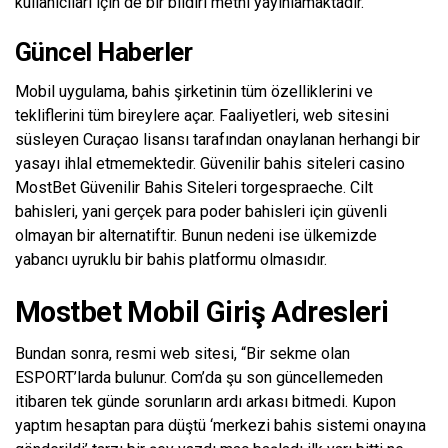
kullanıcıları için de bir bildiri metni yayınlamaktadır.
Güncel Haberler
Mobil uygulama, bahis şirketinin tüm özelliklerini ve
tekliflerini tüm bireylere açar. Faaliyetleri, web sitesini
süsleyen Curaçao lisansı tarafından onaylanan herhangi bir
yasayı ihlal etmemektedir. Güvenilir bahis siteleri casino
MostBet Güvenilir Bahis Siteleri torgespraeche. Cilt
bahisleri, yani gerçek para poder bahisleri için güvenli
olmayan bir alternatiftir. Bunun nedeni ise ülkemizde
yabancı uyruklu bir bahis platformu olmasıdır.
Mostbet Mobil Giriş Adresleri
Bundan sonra, resmi web sitesi, “Bir sekme olan
ESPORT’larda bulunur. Com’da şu son güncellemeden
itibaren tek günde sorunların ardı arkası bitmedi. Kupon
yaptım hesaptan para düştü ‘merkezi bahis sistemi onayına