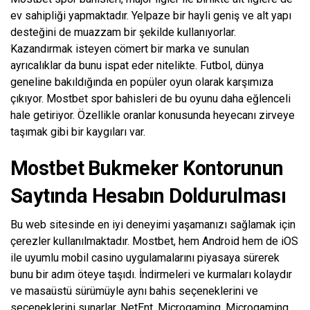
ev sahipliği yapmaktadır. Yelpaze bir hayli geniş ve alt yapı
desteğini de muazzam bir şekilde kullanıyorlar.
Kazandırmak isteyen cömert bir marka ve sunulan
ayrıcalıklar da bunu ispat eder nitelikte. Futbol, dünya
geneline bakıldığında en popüler oyun olarak karşımıza
çıkıyor. Mostbet spor bahisleri de bu oyunu daha eğlenceli
hale getiriyor. Özellikle oranlar konusunda heyecanı zirveye
taşımak gibi bir kaygıları var.
Mostbet Bukmeker Kontorunun
Saytında Hesabın Doldurulması
Bu web sitesinde en iyi deneyimi yaşamanızı sağlamak için
çerezler kullanılmaktadır. Mostbet, hem Android hem de iOS
ile uyumlu mobil casino uygulamalarını piyasaya sürerek
bunu bir adım öteye taşıdı. İndirmeleri ve kurmaları kolaydır
ve masaüstü sürümüyle aynı bahis seçeneklerini ve
seçeneklerini sunarlar. NetEnt, Microgaming, Microgaming ,