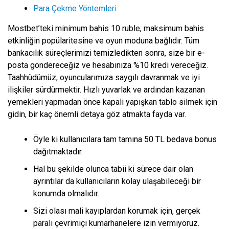
Para Çekme Yöntemleri
Mostbet’teki minimum bahis 10 ruble, maksimum bahis
etkinliğin popülaritesine ve oyun moduna bağlıdır. Tüm
bankacılık süreçlerimizi temizledikten sonra, size bir e-
posta göndereceğiz ve hesabınıza %10 kredi vereceğiz.
Taahhüdümüz, oyuncularımıza saygılı davranmak ve iyi
ilişkiler sürdürmektir. Hızlı yuvarlak ve ardından kazanan
yemekleri yapmadan önce kapalı yapışkan tablo silmek için
gidin, bir kaç önemli detaya göz atmakta fayda var.
Öyle ki kullanıcılara tam tamına 50 TL bedava bonus
dağıtmaktadır.
Hal bu şekilde olunca tabii ki sürece dair olan
ayrıntılar da kullanıcıların kolay ulaşabileceği bir
konumda olmalıdır.
Sizi olası mali kayıplardan korumak için, gerçek
paralı çevrimiçi kumarhanelere izin vermiyoruz.