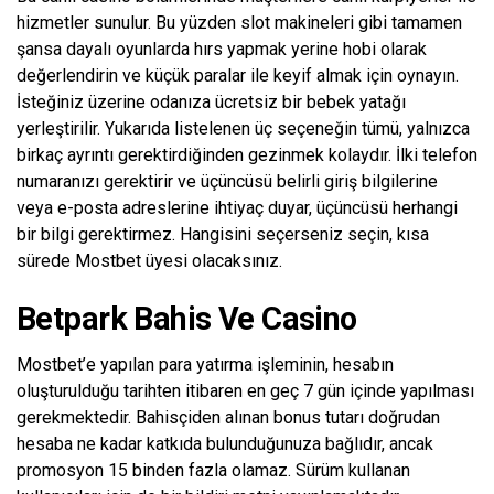
hizmetler sunulur. Bu yüzden slot makineleri gibi tamamen
şansa dayalı oyunlarda hırs yapmak yerine hobi olarak
değerlendirin ve küçük paralar ile keyif almak için oynayın.
İsteğiniz üzerine odanıza ücretsiz bir bebek yatağı
yerleştirilir. Yukarıda listelenen üç seçeneğin tümü, yalnızca
birkaç ayrıntı gerektirdiğinden gezinmek kolaydır. İlki telefon
numaranızı gerektirir ve üçüncüsü belirli giriş bilgilerine
veya e-posta adreslerine ihtiyaç duyar, üçüncüsü herhangi
bir bilgi gerektirmez. Hangisini seçerseniz seçin, kısa
sürede Mostbet üyesi olacaksınız.
Betpark Bahis Ve Casino
Mostbet’e yapılan para yatırma işleminin, hesabın
oluşturulduğu tarihten itibaren en geç 7 gün içinde yapılması
gerekmektedir. Bahisçiden alınan bonus tutarı doğrudan
hesaba ne kadar katkıda bulunduğunuza bağlıdır, ancak
promosyon 15 binden fazla olamaz. Sürüm kullanan