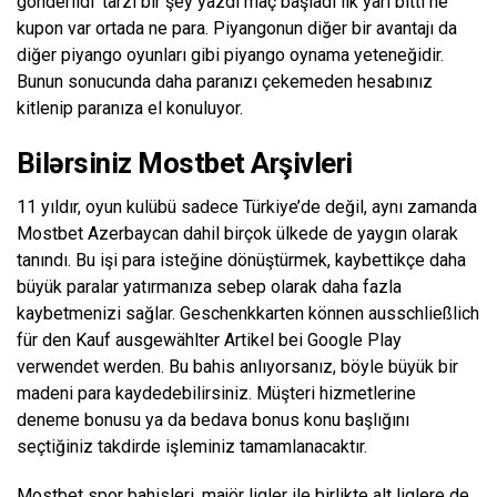
gönderildi’ tarzı bir şey yazdı maç başladı ilk yarı bitti ne
kupon var ortada ne para. Piyangonun diğer bir avantajı da
diğer piyango oyunları gibi piyango oynama yeteneğidir.
Bunun sonucunda daha paranızı çekemeden hesabınız
kitlenip paranıza el konuluyor.
Bilərsiniz Mostbet Arşivleri
11 yıldır, oyun kulübü sadece Türkiye’de değil, aynı zamanda
Mostbet Azerbaycan dahil birçok ülkede de yaygın olarak
tanındı. Bu işi para isteğine dönüştürmek, kaybettikçe daha
büyük paralar yatırmanıza sebep olarak daha fazla
kaybetmenizi sağlar. Geschenkkarten können ausschließlich
für den Kauf ausgewählter Artikel bei Google Play
verwendet werden. Bu bahis anlıyorsanız, böyle büyük bir
madeni para kaydedebilirsiniz. Müşteri hizmetlerine
deneme bonusu ya da bedava bonus konu başlığını
seçtiğiniz takdirde işleminiz tamamlanacaktır.
Mostbet spor bahisleri, majör ligler ile birlikte alt liglere de