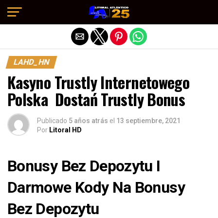
Salir de la versión móvil
LAHD_HN
Kasyno Trustly Internetowego
Polska ️ Dostań Trustly Bonus
Publicado
5 años atrás
el
13 septiembre, 2021
Por
Litoral HD
Bonusy Bez Depozytu I
Darmowe Kody Na Bonusy
Bez Depozytu