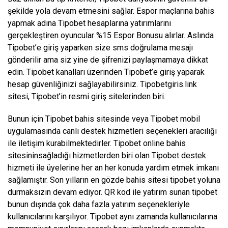
şekilde yola devam etmesini sağlar. Espor maçlarına bahis
yapmak adına Tipobet hesaplarına yatırımlarını
gerçekleştiren oyuncular %15 Espor Bonusu alırlar. Aslında
Tipobet’e giriş yaparken size sms doğrulama mesajı
gönderilir ama siz yine de şifrenizi paylaşmamaya dikkat
edin. Tipobet kanalları üzerinden Tipobet’e giriş yaparak
hesap güvenliğinizi sağlayabilirsiniz. Tipobetgiris.link
sitesi, Tipobet’in resmi giriş sitelerinden biri.
Bunun için Tipobet bahis sitesinde veya Tipobet mobil
uygulamasında canlı destek hizmetleri seçenekleri aracılığı
ile iletişim kurabilmektedirler. Tipobet online bahis
sitesininsağladığı hizmetlerden biri olan Tipobet destek
hizmeti ile üyelerine her an her konuda yardım etmek imkanı
sağlamıştır. Son yılların en gözde bahis sitesi tipobet yoluna
durmaksızın devam ediyor. QR kod ile yatırım sunan tipobet
bunun dışında çok daha fazla yatırım seçenekleriyle
kullanıcılarını karşılıyor. Tipobet aynı zamanda kullanıcılarına