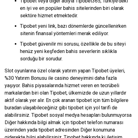
Tipobet veya diğer adıyla Tipobet365, Türkiye’deki
en iyi ve en popüler bahis sitelerinden biri olarak
sektöre hizmet etmektedir.
Tipobet yeni link, bazı dönemlerde güncellenirken
sitenin finansal yöntemleri merak ediliyor.
Tipobet güvenilir mi sorusu, özellikle de bu siteyi
henüz yeni keşfeden bahis severlerin sıklıkla
sorduğu bir sorudur.
Slot oyunlarına özel olarak yatırım yapan Tipobet üyeleri,
%30 Yatırım Bonusu ile casino deneyimini daha fazla
yaşıyor. Bahis piyasalarında hizmet veren en tecrübeli
markalardan biri olan Tipobet, ülkemizde de uzun yıllardır
aktif olarak yer alır. En çok aranan tipobet için tüm bilgilere
buradan ulaşabileceğiniz gibi tipobet için yol tarifi de
alabilirsiniz. Tipobet sosyal medya hesapları bulunmuyorsa
Diğer hakkında bilgi almak için tipobet telefon numarası
üzerinden yada tipobet adresinden Diğer konumuna
giderekte bilgi alabilirsiniz. Tipobet hakkında ki iletişim