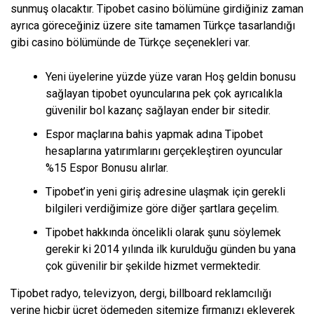
sunmuş olacaktır. Tipobet casino bölümüne girdiğiniz zaman
ayrıca göreceğiniz üzere site tamamen Türkçe tasarlandığı
gibi casino bölümünde de Türkçe seçenekleri var.
Yeni üyelerine yüzde yüze varan Hoş geldin bonusu
sağlayan tipobet oyuncularına pek çok ayrıcalıkla
güvenilir bol kazanç sağlayan ender bir sitedir.
Espor maçlarına bahis yapmak adına Tipobet
hesaplarına yatırımlarını gerçekleştiren oyuncular
%15 Espor Bonusu alırlar.
Tipobet’in yeni giriş adresine ulaşmak için gerekli
bilgileri verdiğimize göre diğer şartlara geçelim.
Tipobet hakkında öncelikli olarak şunu söylemek
gerekir ki 2014 yılında ilk kurulduğu günden bu yana
çok güvenilir bir şekilde hizmet vermektedir.
Tipobet radyo, televizyon, dergi, billboard reklamcılığı
yerine hiçbir ücret ödemeden sitemize firmanızı ekleyerek