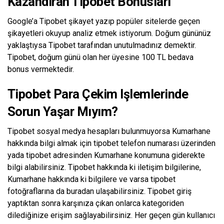
Kazandıran Tipobet Bonusları
Google’a Tipobet şikayet yazıp popüler sitelerde geçen
şikayetleri okuyup analiz etmek istiyorum. Doğum gününüz
yaklaştıysa Tipobet tarafından unutulmadınız demektir.
Tipobet, doğum günü olan her üyesine 100 TL bedava
bonus vermektedir.
Tipobet Para Çekim Işlemlerinde
Sorun Yaşar Mıyım?
Tipobet sosyal medya hesapları bulunmuyorsa Kumarhane
hakkında bilgi almak için tipobet telefon numarası üzerinden
yada tipobet adresinden Kumarhane konumuna giderekte
bilgi alabilirsiniz. Tipobet hakkında ki iletişim bilgilerine,
Kumarhane hakkında ki bilgilere ve varsa tipobet
fotoğraflarına da buradan ulaşabilirsiniz. Tipobet giriş
yaptıktan sonra karşınıza çıkan onlarca kategoriden
dilediğinize erişim sağlayabilirsiniz. Her geçen gün kullanıcı