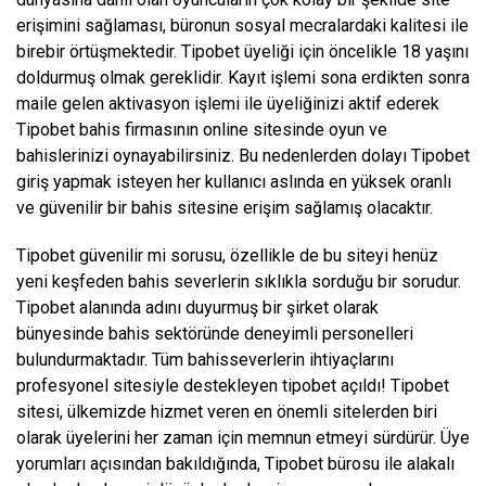
erişimini sağlaması, büronun sosyal mecralardaki kalitesi ile
birebir örtüşmektedir. Tipobet üyeliği için öncelikle 18 yaşını
doldurmuş olmak gereklidir. Kayıt işlemi sona erdikten sonra
maile gelen aktivasyon işlemi ile üyeliğinizi aktif ederek
Tipobet bahis firmasının online sitesinde oyun ve
bahislerinizi oynayabilirsiniz. Bu nedenlerden dolayı Tipobet
giriş yapmak isteyen her kullanıcı aslında en yüksek oranlı
ve güvenilir bir bahis sitesine erişim sağlamış olacaktır.
Tipobet güvenilir mi sorusu, özellikle de bu siteyi henüz
yeni keşfeden bahis severlerin sıklıkla sorduğu bir sorudur.
Tipobet alanında adını duyurmuş bir şirket olarak
bünyesinde bahis sektöründe deneyimli personelleri
bulundurmaktadır. Tüm bahisseverlerin ihtiyaçlarını
profesyonel sitesiyle destekleyen tipobet açıldı! Tipobet
sitesi, ülkemizde hizmet veren en önemli sitelerden biri
olarak üyelerini her zaman için memnun etmeyi sürdürür. Üye
yorumları açısından bakıldığında, Tipobet bürosu ile alakalı