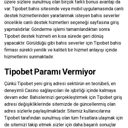
üzere sizlere sunulmuş olan birçok farklı bonus avantajı da
var. Tipobet bahis sitesinde veya mobil uygulamasında canlı
destek hizmetlerinden yararlanmak isteyen bahis severler
öncelikle canlı destek hizmetleri seçeneği sayfasına giriş
yapmalıdırlar. Gönderme işlemi tamamlandıktan sonra
Tipobet destek hizmeti en kısa sürede geri dönüş
yapacaktır. Görüldüğü gibi bahis severler için Tipobet bahis
firması sürekli yenilik ve kaliteli bir hizmet anlayışı içinde
hizmetlerini sunmaktadır.
Tipobet Paramı Vermiyor
Çünkü Tipobet yeni giriş adresi sektörün en tecrübeli, en
deneyimli Casino sağlayıcıları ile işbirliği içinde kalmaya
devam eder. Bahislerinizi gerçekleştirmek için Tipobet giriş
adresi değişikliklerinde sitemizde de güncellenmiş olan
adres sizlerle paylaşılmaktadır. Sitemiz kullanıcılarına
Tipobet tarafından sunulmuş olan tüm fırsatlara ulaşmak için
de sitemizi takip etmek sizler için daha başarılı sonuçlar