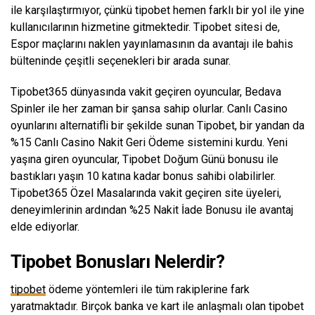
ile karşılaştırmıyor, çünkü tipobet hemen farklı bir yol ile yine
kullanıcılarının hizmetine gitmektedir. Tipobet sitesi de,
Espor maçlarını naklen yayınlamasının da avantajı ile bahis
bülteninde çeşitli seçenekleri bir arada sunar.
Tipobet365 dünyasında vakit geçiren oyuncular, Bedava
Spinler ile her zaman bir şansa sahip olurlar. Canlı Casino
oyunlarını alternatifli bir şekilde sunan Tipobet, bir yandan da
%15 Canlı Casino Nakit Geri Ödeme sistemini kurdu. Yeni
yaşına giren oyuncular, Tipobet Doğum Günü bonusu ile
bastıkları yaşın 10 katına kadar bonus sahibi olabilirler.
Tipobet365 Özel Masalarında vakit geçiren site üyeleri,
deneyimlerinin ardından %25 Nakit İade Bonusu ile avantaj
elde ediyorlar.
Tipobet Bonusları Nelerdir?
tipobet
ödeme yöntemleri ile tüm rakiplerine fark
yaratmaktadır. Birçok banka ve kart ile anlaşmalı olan tipobet