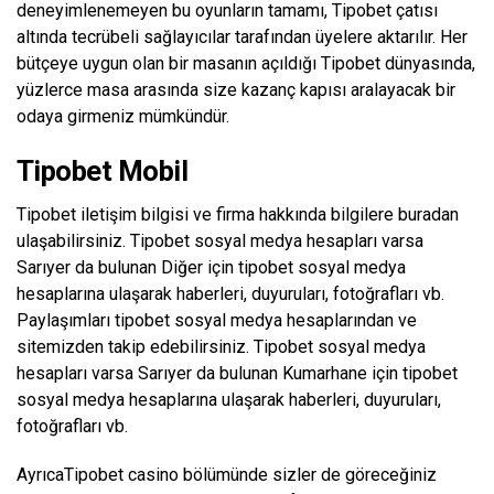
deneyimlenemeyen bu oyunların tamamı, Tipobet çatısı
altında tecrübeli sağlayıcılar tarafından üyelere aktarılır. Her
bütçeye uygun olan bir masanın açıldığı Tipobet dünyasında,
yüzlerce masa arasında size kazanç kapısı aralayacak bir
odaya girmeniz mümkündür.
Tipobet Mobil
Tipobet iletişim bilgisi ve firma hakkında bilgilere buradan
ulaşabilirsiniz. Tipobet sosyal medya hesapları varsa
Sarıyer da bulunan Diğer için tipobet sosyal medya
hesaplarına ulaşarak haberleri, duyuruları, fotoğrafları vb.
Paylaşımları tipobet sosyal medya hesaplarından ve
sitemizden takip edebilirsiniz. Tipobet sosyal medya
hesapları varsa Sarıyer da bulunan Kumarhane için tipobet
sosyal medya hesaplarına ulaşarak haberleri, duyuruları,
fotoğrafları vb.
AyrıcaTipobet casino bölümünde sizler de göreceğiniz