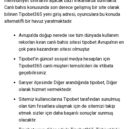
memnuniyet sınırlarını aşacak bazı imkanlarda sunmakta.
Canlı bahis konusunda son derece gelişmiş bir site olarak
bilinen Tipobet365 yeni giriş adresi, oyunculara bu konuda
alternatifli bir havuz yaratmaktadır.
Avrupa’da doğup nerede ise tüm dünyada kullanım
rekorları kıran canlı bahis sitesi tipobet Avrupa’nın en
çok para kazandıran sitesi olmuştur.
Tipobet’in güncel sosyal medya hesapları için
Tipobet365 canlı müşteri temsilcileri ile irtibata
geçebilirsiniz.
Sarıyer ilçesinde Diğer arandığında tipobet, Diğer
olarak hizmet vermektedir.
Sitemiz kullanıcılarına Tipobet tarafından sunulmuş
olan tüm fırsatlara ulaşmak için de sitemizi takip
etmek sizler için daha başarılı sonuçlar sunmuş
olacaktır.