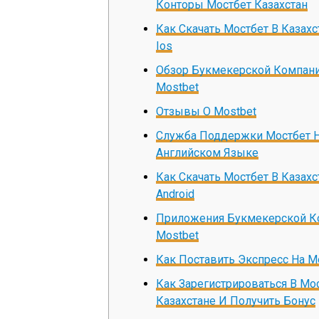
Конторы Мостбет Казахстан
Как Скачать Мостбет В Казахс
Ios
Обзор Букмекерской Компан
Mostbet
Отзывы О Mostbet
Служба Поддержки Мостбет 
Английском Языке
Как Скачать Мостбет В Казахс
Android
Приложения Букмекерской К
Mostbet
Как Поставить Экспресс На М
Как Зарегистрироваться В Мо
Казахстане И Получить Бонус