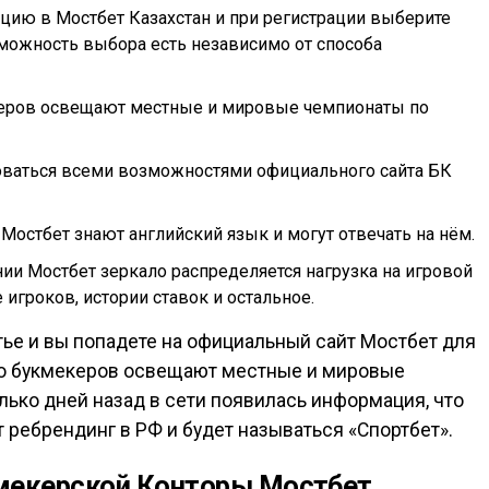
трацию в Мостбет Казахстан и при регистрации выберите
зможность выбора есть независимо от способа
еров освещают местные и мировые чемпионаты по
оваться всеми возможностями официального сайта БК
остбет знают английский язык и могут отвечать на нём.
ии Мостбет зеркало распределяется нагрузка на игровой
 игроков, истории ставок и остальное.
тье и вы попадете на официальный сайт Мостбет для
во букмекеров освещают местные и мировые
лько дней назад в сети появилась информация, что
т ребрендинг в РФ и будет называться «Спортбет».
мекерской Конторы Мостбет