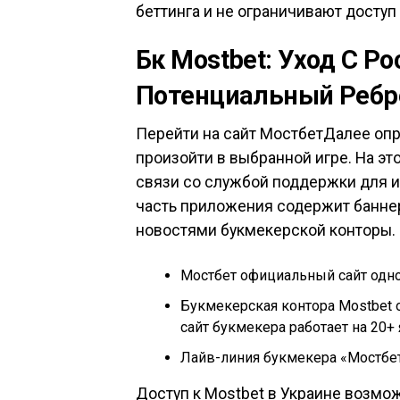
беттинга и не ограничивают доступ
Бк Mostbet: Уход С Р
Потенциальный Ребр
Перейти на сайт МостбетДалее опр
произойти в выбранной игре. На эт
связи со службой поддержки для и
часть приложения содержит баннер
новостями букмекерской конторы.
Мостбет официальный сайт одног
Букмекерская контора Mostbet 
сайт букмекера работает на 20+ 
Лайв-линия букмекера «Мостбе
Доступ к Mostbet в Украине возмо