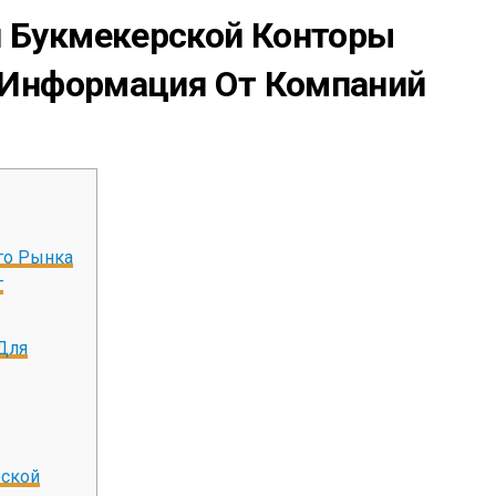
 Букмекерской Конторы
 Информация От Компаний
ого Рынка
г
Для
ской