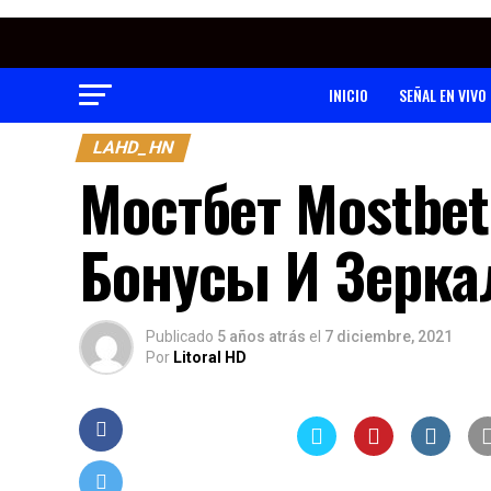
INICIO
SEÑAL EN VIVO
LAHD_HN
Мостбет Mostbe
Бонусы И Зерка
Publicado
5 años atrás
el
7 diciembre, 2021
Por
Litoral HD