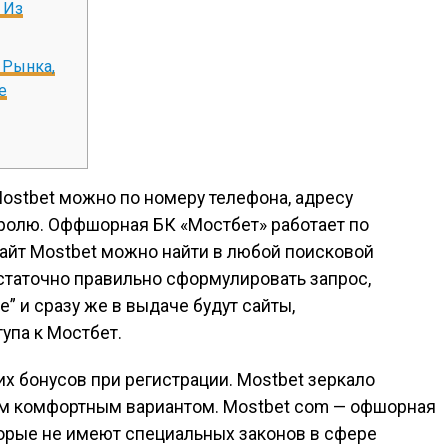
 Из
 Рынка,
е
Mostbet можно по номеру телефона, адресу
аролю. Оффшорная БК «Мостбет» работает по
айт Mostbet можно найти в любой поисковой
статочно правильно сформулировать запрос,
” и сразу же в выдаче будут сайты,
упа к Мостбет.
их бонусов при регистрации. Mostbet зеркало
ым комфортным вариантом. Mostbet com — офшорная
оторые не имеют специальных законов в сфере