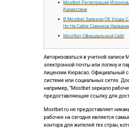
Mostbet Регистрация Игроков
Казахстана
В Mostbet Заявили Об Уходе С
Но На Сайте Сменили Названи
Мостбет Официальный Сайт
Авторизоваться в учетной записи 
электронной почты или логину и п
лицензии Кюрасао. Официальный с
системе или социальных сетях. До
например, “Mostbet зеркало рабочее
предоставляющие ссылку для дост
Mostbet ru не предоставляет никак
рабочее на сегодня является сам
контора для жителей тех стран, к