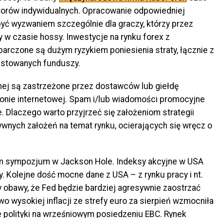
storów indywidualnych. Opracowanie odpowiedniej
być wyzwaniem szczególnie dla graczy, którzy przez
cy w czasie hossy. Inwestycje na rynku forex z
arczone są dużym ryzykiem poniesienia straty, łącznie z
estowanych funduszy.
nej są zastrzeżone przez dostawców lub giełdę
ronie internetowej. Spam i/lub wiadomości promocyjne
 Dlaczego warto przyjrzeć się założeniom strategii
wnych założeń na temat rynku, ocierających się wręcz o
em sympozjum w Jackson Hole. Indeksy akcyjne w USA
y. Kolejne dość mocne dane z USA – z rynku pracy i nt.
bawy, że Fed będzie bardziej agresywnie zaostrzać
wo wysokiej inflacji ze strefy euro za sierpień wzmocniła
 polityki na wrześniowym posiedzeniu EBC. Rynek