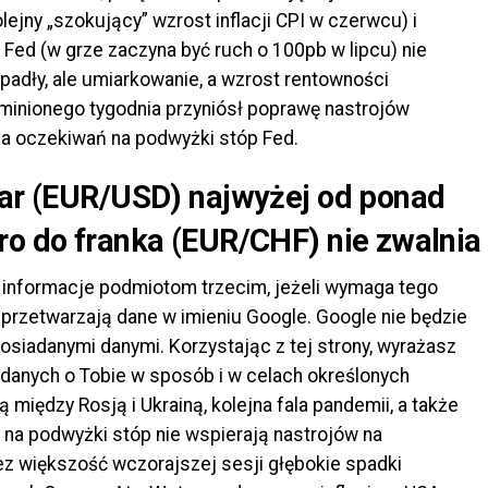
lejny „szokujący” wzrost inflacji CPI w czerwcu) i
Fed (w grze zaczyna być ruch o 100pb w lipcu) nie
padły, ale umiarkowanie, a wzrost rentowności
ń minionego tygodnia przyniósł poprawę nastrojów
ia oczekiwań na podwyżki stóp Fed.
lar (EUR/USD) najwyżej od ponad
ro do franka (EUR/CHF) nie zwalnia
informacje podmiotom trzecim, jeżeli wymaga tego
ie przetwarzają dane w imieniu Google. Google nie będzie
osiadanymi danymi. Korzystając z tej strony, wyrażasz
danych o Tobie w sposób i w celach określonych
 między Rosją i Ukrainą, kolejna fala pandemii, a także
 na podwyżki stóp nie wspierają nastrojów na
z większość wczorajszej sesji głębokie spadki