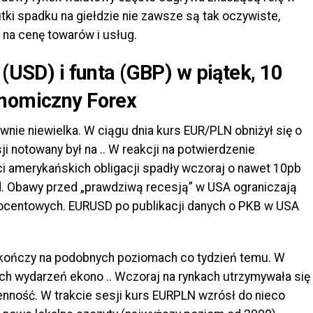
ki spadku na giełdzie nie zawsze są tak oczywiste,
na cenę towarów i usług.
 (USD) i funta (GBP) w piątek, 10
onomiczny Forex
nie niewielka. W ciągu dnia kurs EUR/PLN obniżył się o
i notowany był na .. W reakcji na potwierdzenie
i amerykańskich obligacji spadły wczoraj o nawet 10pb
ełd. Obawy przed „prawdziwą recesją” w USA ograniczają
centowych. EURUSD po publikacji danych o PKB w USA
rs kończy na podobnych poziomach co tydzień temu. W
ych wydarzeń ekono .. Wczoraj na rynkach utrzymywała się
nność. W trakcie sesji kurs EURPLN wzrósł do nieco