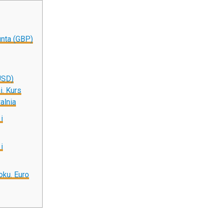
unta (GBP)
USD)
. Kurs
alnia
i
i
oku. Euro