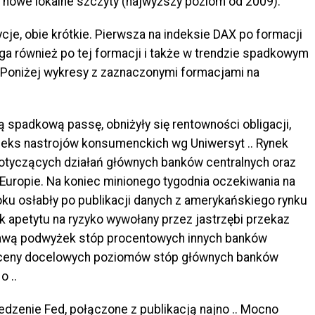
ł nowe lokalne szczyty (najwyższy poziom od 2009).
je, obie krótkie. Pierwsza na indeksie DAX po formacji
a również po tej formacji i także w trendzie spadkowym
 Poniżej wykresy z zaznaczonymi formacjami na
 spadkową passę, obniżyły się rentowności obligacji,
indeks nastrojów konsumenckich wg Uniwersyt .. Rynek
tyczących działań głównych banków centralnych oraz
Europie. Na koniec minionego tygodnia oczekiwania na
oku osłabły po publikacji danych z amerykańskiego rynku
ek apetytu na ryzyko wywołany przez jastrzębi przekaz
rawą podwyżek stóp procentowych innych banków
yceny docelowych poziomów stóp głównych banków
o ..
dzenie Fed, połączone z publikacją najno .. Mocno