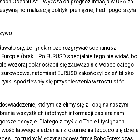
nach Oceanu At .. Wyższa od prognoz inflacja w USA za
sywną normalizację polityki pieniężnej Fed i pogorszyła
wało się, że rynek może rozgrywać scenariusz
Europie (brak .. Po EURUSD specjalnie tego nie widać, bo
, ale wczoraj dolar osłabił się zauważalnie wobec całego
ty surowcowe, natomiast EURUSD zakończył dzień blisko
 rynki spodziewały się przyspieszenia wzrostu stóp
 doświadczenie, którym dzielimy się z Tobą na naszym
branie wszystkich istotnych informacji zabiera nam
orsze decyzje. Dlatego z myślą o Tobie i tysiącach
iwość łatwego śledzenia i zrozumienia tego, co się dzieje
recesji to trudny
Międzynarodowa firma RoboForex
czas