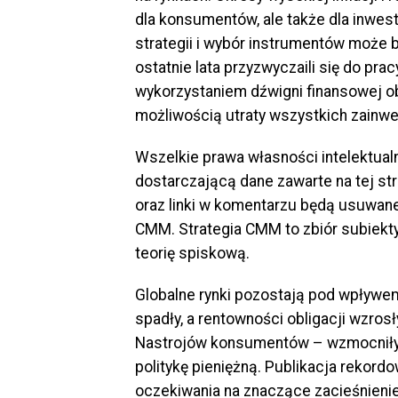
dla konsumentów, ale także dla inwe
strategii i wybór instrumentów może 
ostatnie lata przyzwyczaili się do pra
wykorzystaniem dźwigni finansowej ob
możliwością utraty wszystkich zainw
Wszelkie prawa własności intelektual
dostarczającą dane zawarte na tej st
oraz linki w komentarzu będą usuwane.
CMM. Strategia CMM to zbiór subiekty
teorię spiskową.
Globalne rynki pozostają pod wpływ
spadły, a rentowności obligacji wzrosł
Nastrojów konsumentów – wzmocniły o
politykę pieniężną. Publikacja rekordo
oczekiwania na znaczące zacieśnienie