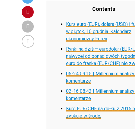
Contents
Kurs euro (EUR), dolara (USD) i f
w piątek, 10 grudnia. Kalendarz
ekonomiczny Forex
Rynki na dziś – eurodolar (EUR/
najwyżej od ponad dwóch tygodni
euro do franka (EUR/CHF) nie zw
05-24 09:15 | Millennium analizy 
komentarze
02-16 08:42 | Millennium analizy 
komentarze
Kurs EUR/CHF na dołku z 2015 r
zyskuje w środę.