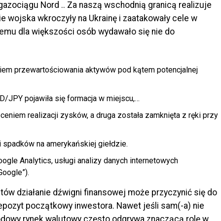
 gazociągu Nord .. Za naszą wschodnią granicą realizuje
ie wojska wkroczyły na Ukrainę i zaatakowały cele w
 temu dla większości osób wydawało się nie do
kiem przewartościowania aktywów pod kątem potencjalnej
SD/JPY pojawiła się formacja w miejscu,…
ceniem realizacji zysków, a druga została zamknięta z ręki przy
i spadków na amerykańskiej giełdzie.
oogle Analytics, usługi analizy danych internetowych
Google”).
ów działanie dźwigni finansowej może przyczynić się do
epozyt początkowy inwestora. Nawet jeśli sam(-a) nie
rodowy rynek walutowy często odgrywa znaczącą rolę w