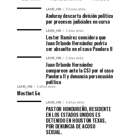
LAHD_HN
3 horas atrás
Anduray descarta división política
por procesos judiciales en curso
LAHD_HN
2 días atrás
Lester Ramírez considera que
Juan Orlando Hernández podría
ser absuelto en el caso Pandora II
LAHD_HN
2 días atrás
Juan Orlando Hernández
comparece ante la CSJ por el caso
Pandora II y denuncia persecución
política
LAHD_HN
5 años atrás
Mostbet Бк
LAHD_HN
4 años atrás
PASTOR HONDUREÑO, RESIDENTE
EN LOS ESTADOS UNIDOS ES
DETENIDO EN HOUSTON TEXAS,
POR DENUNCIA DE ACOSO
SEXUAL.