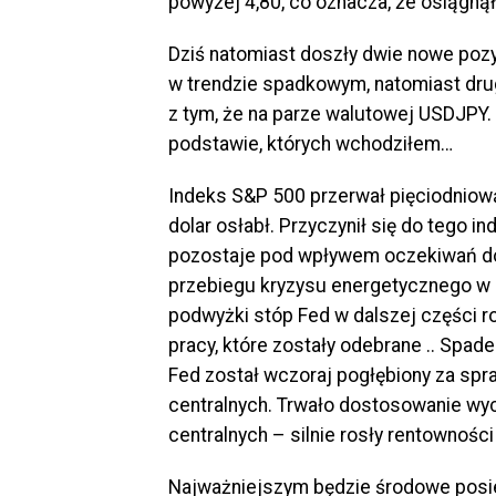
powyżej 4,80, co oznacza, że osiągną
Dziś natomiast doszły dwie nowe pozyc
w trendzie spadkowym, natomiast drug
z tym, że na parze walutowej USDJPY.
podstawie, których wchodziłem…
Indeks S&P 500 przerwał pięciodniową
dolar osłabł. Przyczynił się do tego 
pozostaje pod wpływem oczekiwań do
przebiegu kryzysu energetycznego w 
podwyżki stóp Fed w dalszej części r
pracy, które zostały odebrane .. Spad
Fed został wczoraj pogłębiony za sp
centralnych. Trwało dostosowanie w
centralnych – silnie rosły rentowności 
Najważniejszym będzie środowe posie