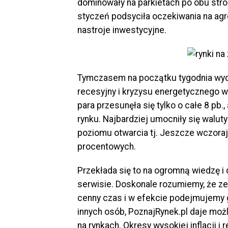
dominowały na parkietach po obu stro
styczeń podsyciła oczekiwania na agre
nastroje inwestycyjne.
Tymczasem na początku tygodnia wyda
recesyjny i kryzysu energetycznego w 
para przesunęła się tylko o całe 8 pb.
rynku. Najbardziej umocniły się walu
poziomu otwarcia tj. Jeszcze wczoraj
procentowych.
Przekłada się to na ogromną wiedzę i
serwisie. Doskonale rozumiemy, że ze
cenny czas i w efekcie podejmujemy g
innych osób, PoznajRynek.pl daje możl
na rynkach. Okresy wysokiej inflacji i 