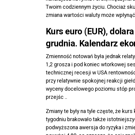
Twoim codziennym życiu. Chociaż skut
zmiana wartości waluty może wpłynąć 
Kurs euro (EUR), dolara
grudnia. Kalendarz ek
Zmienność notowań była jednak relatyw
1,2 grosza i pod koniec wtorkowej sesj
technicznej recesji w USA rentownośc
przy relatywnie spokojnej reakcji gi
wyceny docelowego poziomu stóp pro
przejśc ..
Zmiany te były na tyle częste, że ku
tygodniu brakowało także istotniejsz
podwyższona awersja do ryzyka i zmie