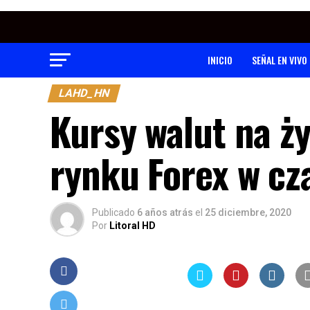
INICIO
SEÑAL EN VIVO
LAHD_HN
Kursy walut na ż
rynku Forex w cz
Publicado
6 años atrás
el
25 diciembre, 2020
Por
Litoral HD