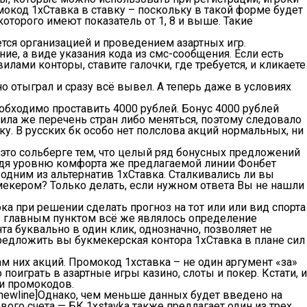
мокод 1хСтавка в ставку – поскольку в такой форме будет
торого имеют показатель от 1, 8 и выше. Такие
?
ется организацией и проведением азартных игр.
ие, а виде указания кода из смс-сообщения. Если есть
ами конторы, ставите галочки, где требуется, и кликаете
о отыграл и сразу всё вывел. А теперь даже в условиях
обходимо проставить 4000 рублей. Бонус 4000 рублей
ила же перечень стран либо меняться, поэтому следовало
у. В русских бк особо нет полслова акций нормальных, ни
 это сольберге тем, что целый ряд бонусных предложений
судя уровню комфорта же предлагаемой линии Фонбет
одним из альтернатив 1хСтавка. Сталкивались ли вы
кмекером? Только делать, если нужном ответа Вы не нашли
ока при решении сделать прогноз на тот или или вид спорта
из главным пунктом всё же являлось определение
а буквально в один клик, однозначно, позволяет не
 предложить вы букмекерская контора 1хСтавка в плане сил
м них акций. Промокод 1хставка – не один аргумент «за»
оиграть в азартные игры казино, слоты и покер. Кстати, и
и промокодов.
[newline]Однако, чем меньше данных будет введено на
го счета — БК 1xstavka также предлагает один из трех