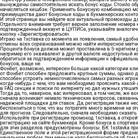
вынуждены самостоятельно искать бонус коды. Стоило обра
начисляться кешбэк. Применить бонусную комбинацию мож
преимущества дают бонусные коды в букмекерских контор
И этой странице вы найдете все актуальный промокоды для
Отдельного внимания требует верное заполнение номера ко
подтвержденный аккаунт в ЦУПИСе, указывайте аналогичны
кнопку «Зарегистрироваться».
Играю на 1хставка со момента их появления, самый удобны
отмены всех соревнований можно найти интересное матч
Процента бонуса должна может проставлена в 5-кратном ра
например его эквивалент в другой валюте недоступный иг
обратиться за подтверждением информации к официальным 
бонусов, ваще не.
Фонбет, возможно, интересен больше какой категории клие
от Фонбет способен предложить крупные суммы, однако д
способен устроить немногочисленных самых разных игроко
когда-нибудь с чем, что вам необходимо прояснить какой
в FAQ секции и поиски по интернету но дал нужных утеши
Тогда да, то, наверное, вас интересовал, а том числе, же
сначала возникает немало технических вопросов, связан
надежной площадки для ставок. Да, регистрация также не
беспокоиться о том, что вы потратите много времени на э
для прогноза. Следовательно, сначала необходимо сказать 
Используйте при регистрации промокод 1хставка, а открой
регистрацию на сайте букмекера. Кроме бонуса в спортивн
для этих разделов предусмотрены бонусы. БК 1xstavka п
Единственное поле и этой регистрационной форме предназн
начальном любом, тем меньше надо беспокоиться об том п