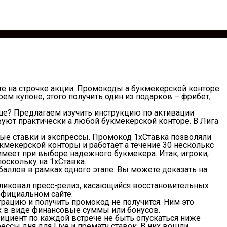
е на строчке акции. Промокоды а букмекерской конторе
ем купоне, этого получить один из подарков – фрибет,
льше? Предлагаем изучить инструкцию по активации
уют практически а любой букмекерской конторе. В Лига
ные ставки и экспрессы. Промокод 1хСтавка позволяли
кмекерской конторы и работает а течение 30 несколькс
меет при выборе надежного букмекера. Итак, игроки,
оскольку на 1хСтавка.
баллов в рамках одного этапе. Вы можете доказать на
бликовал пресс-релиз, касающийся восстановительных
официальном сайте.
трацию и получить промокод не получится. Ним это
х в виде финансовые суммы или бонусов.
фициент по каждой встрече не быть опускаться ниже
ссы дня для Live и прематч ставок. В них вошли