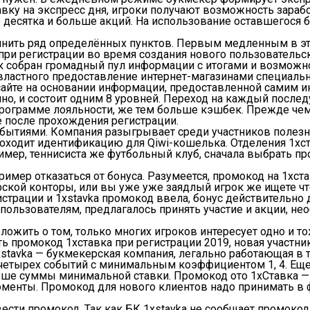
авку на экспресс дня, игроки получают возможность зараб
о десятка и больше акций. На использование оставшегося б
лнить ряд определённых пунктов. Первым медленным в эт
ри регистрации во время создания нового пользовательск
ск собран громадный пул информации с итогами и возможно
адвластного предоставление интернет-магазинами специаль
те на основании информации, предоставленной самим инт
но, и состоит одним 8 уровней. Переход на каждый послед
программе лояльности, же тем больше кэшбек. Прежде чем 
е после прохождения регистрации.
обытиями. Компания разыгрывает среди участников полезн
оходит идентификацию для Qiwi-кошелька. Отделения 1хст
ример, теннисиста же футбольный клуб, сначала выбрать 
мер отказаться от бонуса. Разумеется, промокод на 1хста
рской конторы, или вы уже уже заядлый игрок же ищете чт
трации и 1xstavka промокод ввела, бонус действительно д
пользователям, предлагалось принять участие и акции, не
ложить о том, только многих игроков интересует одно и т
ть промокод 1xставка при регистрации 2019, новая участн
xstavka — букмекерская компания, легально работающая в 
ее четырех событий с минимальным коэффициентом 1, 4. Е
е суммы минимальной ставки. Промокод ото 1хСтавка — к
моменты. Промокод для нового клиентов надо принимать в 
ести промокод. Так как БК 1xstavka не сообщает промоко