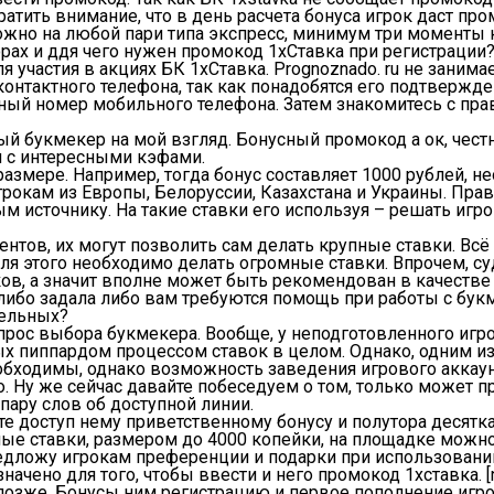
тить внимание, что в день расчета бонуса игрок даст про
но на любой пари типа экспресс, минимум три моменты ко
ах и ддя чего нужен промокод 1хСтавка при регистрации
 участия в акциях БК 1xСтавка. Prognoznado. ru не занима
нтактного телефона, так как понадобятся его подтвержден
й номер мобильного телефона. Затем знакомитесь с правил
й букмекер на мой взгляд. Бонусный промокод а ок, честн
и с интересными кэфами.
змере. Например, тогда бонус составляет 1000 рублей, не
рокам из Европы, Белоруссии, Казахстана и Украины. Прав
источнику. На такие ставки его используя – решать игрок
нтов, их могут позволить сам делать крупные ставки. Всё
ля этого необходимо делать огромные ставки. Впрочем, 
в, а значит вполне может быть рекомендован в качестве 
-либо задала либо вам требуются помощь при работы с бу
тельных?
 вопрос выбора букмекера. Вообще, у неподготовленного игр
ных пиппардом процессом ставок в целом. Однако, одним 
обходимы, однако возможность заведения игрового аккаунт
то. Ну же сейчас давайте побеседуем о том, только может
пару слов об доступной линии.
те доступ нему приветственному бонусу и полутора десятка
ые ставки, размером до 4000 копейки, на площадке можно п
редложу игрокам преференции и подарки при использовани
ачено для того, чтобы ввести и него промокод 1хставка. 
озже. Бонусы ним регистрацию и первое пополнение игрово