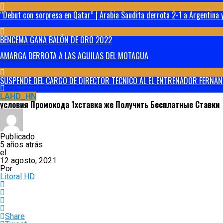
“Debut con sorpresa en Qatar” | Arabia Saudita derrota 2-1 a Argentina y
BENCEMA GANA BALÓN DE ORO 2022
AMARGA DERROTA A LAS AGUILAS DEL MOTAGUA
SUSPENDE DEL CARGO DE DIRECTOR TECNICO AL EL ENTRENADOR FERNAN
LAHD_HN
условия Промокода 1хставка же Получить Бесплатные Ставки
Publicado
5 años atrás
el
12 agosto, 2021
Por
Litoral HD
Share