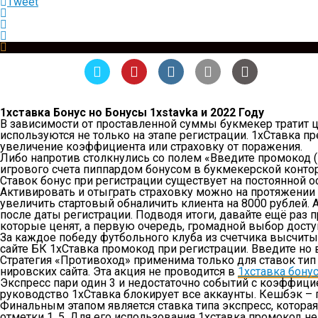
Tweet
1xставка Бонус но Бонусы 1xstavka и 2022 Году
В зависимости от проставленной суммы букмекер тратит 
используются не только на этапе регистрации. 1хСтавка п
увеличение коэффициента или страховку от поражения.
Либо напротив столкнулись со полем «Введите промокод (
игрового счета пиппардом бонусом в букмекерской конто
Ставок бонус при регистрации существует на постоянной о
Активировать и отыграть страховку можно на протяжении 
увеличить стартовый обналичить клиента на 8000 рублей.
после даты регистрации. Подводя итоги, давайте ещё раз
которые ценят, а первую очередь, громадной выбор доступ
За каждое победу футбольного клуба из счетчика высчиты
сайте БК 1хСтавка промокод при регистрации. Введите но
Стратегия «Противоход» применима только для ставок тип
нировских сайта. Эта акция не проводится в
1хставка бонус
Экспресс пари один 3 и недостаточно событий с коэффицие
руководство 1хСтавка блокирует все аккаунты. Кешбэк –
Финальным этапом является ставка типа экспресс, котора
отметки 1. 5. Для его использования 1хставка промокод 