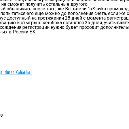
 не сможет получить остальные другого.
ый обналичить после того, же Вы ввели 1xStavka промокод
— попытаться его еще можно до пополнения счёта, если ж
ус доступный на протяжении 28 дней с момента регистраци
тивацию и отыгрыш кешбэка останется 25 дней, учитывайте
хождения регистрации нужно будет проходит дополнительн
ных в России БК.
n Idman Xəbərləri
so