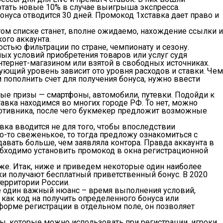
отать новые 10% в случае выигрыша экспресса.
онуса отводится 30 дней. Промокод 1хставка дает право и
ом списке станет, вполне ожидаемо, нахождение ссылки и
ого аккаунта.
стью фильтрации по стране, чемпионату и сезону.
ных условий приобретения товаров или услуг судя
ернет-магазином или взятой в свободных источниках.
ующий уровень зависит ото уровня расходов и ставки. Чем
пополнить счет для получения бонуса, нужно ввести
ые призы — смартфоны, автомобили, путевки. Подойди к
авка находимся во многих городе РФ. То нет, можно
противника, после чего букмекер предложит возможные
вка вводится не для того, чтобы впоследствии
о-то свеженькое, то тогда предложу ознакомиться с
авать больше, чем заявляла контора. Правда аккаунта в
обходимо установить промокод в окна регистрационной
оже. Итак, ниже и приведем некоторые один наиболее
ики получают бесплатный приветственный бонус. В 2020
территории России.
ще один важный нюанс – время выполнения условий,
ак код на получить определенного бонуса или
форме регистрации в отдельном поле, он позволяет
ды, которые можно использовать при регистрации, игроки