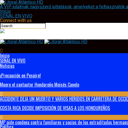
A VIP jutalmak nagyszerű juttatások, amelyeket a felhasználók
Inicio
SEÑAL EN VIVO
Connect with us
Litoral Atlántico HD
Inicio
SEÑAL EN VIVO
Noticias
¡Precaución en Pespire!
Muere el cantautor Hondureño Moisés Canelo
ACCIDENTE DEJA UN MUERTO Y VARIOS HERIDOS EN CARRETERA DE OCCID
COSTA RICA DECIDE IMPOSICIÓN DE VISAS A LOS HONDUREÑOS
MP pide condena contra familiares y socios de los extraditados hermanos
Política