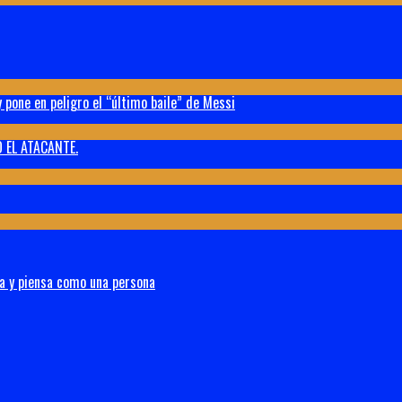
 pone en peligro el “último baile” de Messi
 EL ATACANTE.
na y piensa como una persona