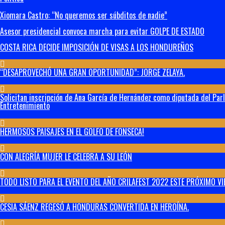
Xiomara Castro: “No queremos ser súbditos de nadie”
Asesor presidencial convoca marcha para evitar GOLPE DE ESTADO
COSTA RICA DECIDE IMPOSICIÓN DE VISAS A LOS HONDUREÑOS
“DESAPROVECHÓ UNA GRAN OPORTUNIDAD”: JORGE ZELAYA.
Solicitan inscripción de Ana García de Hernández como diputada del Par
Entretenimiento
HERMOSOS PAISAJES EN EL GOLFO DE FONSECA!
CON ALEGRÍA MUJER LE CELEBRA A SU LEÓN
TODO LISTO PARA EL EVENTO DEL AÑO CRILAFEST 2022 ESTE PRÓXIMO VI
CESIA SÁENZ REGESÓ A HONDURAS CONVERTIDA EN HEROÍNA.