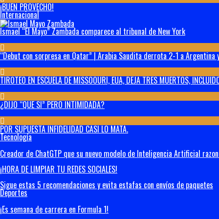
¡BUEN PROVECHO!
Internacional
Ismael “El Mayo” Zambada comparece al tribunal de New York
“Debut con sorpresa en Qatar” | Arabia Saudita derrota 2-1 a Argentina y
TIROTEO EN ESCUELA DE MISSOOURI, EUA, DEJA TRES MUERTOS, INCLUIDO
¿DIJO “QUE SI” PERO INTIMIDADA?
POR SUPUESTA INFIDELIDAD CASI LO MATA.
Tecnología
Creador de ChatGTP que su nuevo modelo de Inteligencia Artificial razo
¡HORA DE LIMPIAR TU REDES SOCIALES!
Sigue estas 5 recomendaciones y evita estafas con envíos de paquetes
Deportes
¡Es semana de carrera en Formula 1!