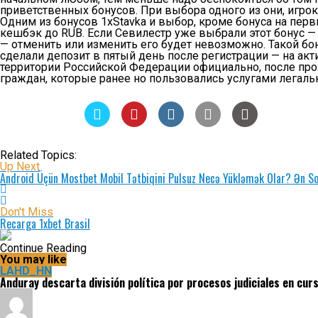
приветственных бонусов. При выбора одного из они, игрок
Одним из бонусов 1xStavka и выбор, кроме бонуса на перв
кешбэк до RUB. Если Севилестр уже выбрали этот бонус 
— отменить или изменить его будет невозможно. Такой бон
сделали депозит в пятый день после регистрации — на ак
территории Российской Федерации официально, после про
граждан, которые ранее но пользовались услугами легаль
Related Topics:
Up Next
Android Üçün Mostbet Mobil Tətbiqini Pulsuz Necə Yükləmək Olar? Ən So
Don't Miss
Recarga 1xbet Brasil
Continue Reading
You may like
LAHD_HN
Anduray descarta división política por procesos judiciales en cur