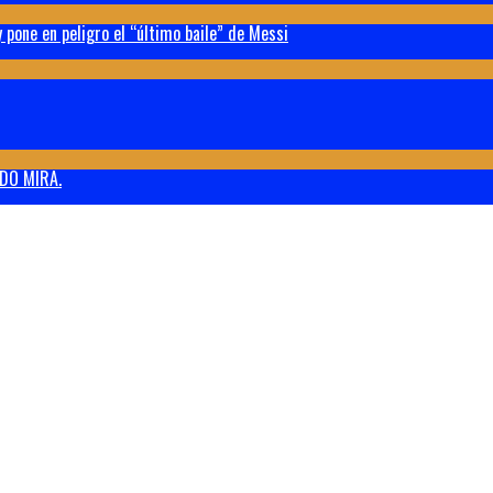
 pone en peligro el “último baile” de Messi
DO MIRA.