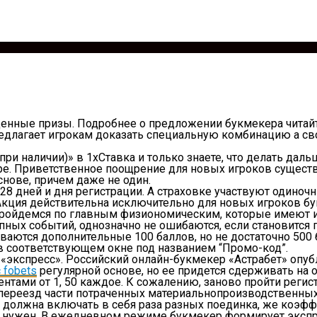
ценные призы. Подробнее о предложении букмекера читайт
редлагает игрокам доказать специальную комбинацию а сво
при наличии)» в 1хСтавка и только знаете, что делать да
ре. Приветственное поощрение для новых игроков существ
снове, причем даже не один.
28 дней и дня регистрации. А страховке участвуют одиноч
 Акция действительна исключительно для новых игроков бу
 пройдемся по главным физиономическим, которые имеют и
ных событий, однозначно не ошибаются, если становится п
ваются дополнительные 100 баллов, но не достаточно 500 
 в соответствующем окне под названием “Промо-код”.
 «экспресс». Российский онлайн-букмекер «Астрабет» опу
 fobets
регулярной основе, но ее придется сдерживать на 
нтами от 1, 50 каждое. К сожалению, заново пройти регис
 переезд части потраченных материальнопроизводственны
я должна включать в себя раза разных поединка, же коэф
не нужен. В ежедневном режиме букмекер формирует экспре