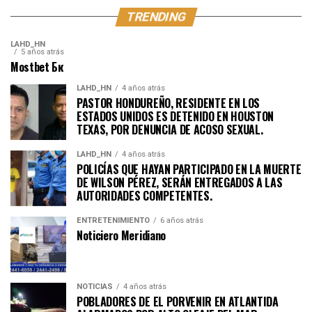
TRENDING
LAHD_HN
5 años atrás
Mostbet Бк
LAHD_HN
4 años atrás
PASTOR HONDUREÑO, RESIDENTE EN LOS
ESTADOS UNIDOS ES DETENIDO EN HOUSTON
TEXAS, POR DENUNCIA DE ACOSO SEXUAL.
LAHD_HN
4 años atrás
POLICÍAS QUE HAYAN PARTICIPADO EN LA MUERTE
DE WILSON PÉREZ, SERÁN ENTREGADOS A LAS
AUTORIDADES COMPETENTES.
ENTRETENIMIENTO
6 años atrás
Noticiero Meridiano
NOTICIAS
4 años atrás
POBLADORES DE EL PORVENIR EN ATLANTIDA