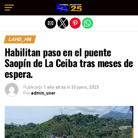
Salir de la versión móvil
LAHD_HN
Habilitan paso en el puente
Saopín de La Ceiba tras meses de
espera.
Publicado
1 año atrás
el
30 junio, 2025
Por
admin_user