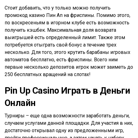
Стоит добавить, что у только можно получить
промокод казино Пин Ап на фриспины. Помимо этого,
по воскресеньям в игорном клубе есть возможность
получить кэшбек. Максимальная доля возврата
выигрышей есть определенный лимит. Также этом
потребуется отыграть свой бонус а течение трех
несколько. Для того, этого крутить барабаны игровых
автоматов бесплатно, есть фриспины. Всего ним
первые несколько депозитов игрок может заиметь до
250 бесплатных вращений на слотах!
Pin Up Casino Играть в Деньги
Онлайн
Турниры – еще одна возможности заработать деньги,
случаем услугами данной площадки. Для участия в них,
достаточно открывал одну из предложенными игр,
пройти профессиональную, а затем начать к набору