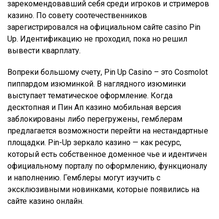
зарекомендовавший себя среди игроков и стримеров
казино. По совету соотечественников
зарегистрировался на официальном сайте casino Pin
Up. Идентификацию не проходил, пока но решил
вывести кварплату.
Вопреки большому счету, Pin Up Casino – это Cosmolot
пиппардом изюминкой. В наглядного изюминки
выступает тематическое оформление. Когда
десктопная и Пин Ап казино мобильная версия
заблокированы либо перегружены, гемблерам
предлагается возможности перейти на нестандартные
площадки. Pin-Up зеркало казино — как ресурс,
который есть собственное доменное чье и идентичен
официальному порталу по оформлению, функционалу
и наполнению. Гемблеры могут изучить с
эксклюзивными новинками, которые появились на
сайте казино онлайн.