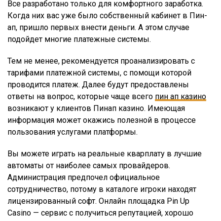
Все разработано только для комфортного заработка.
Когда них вас уже было собственный кабинет в Пин-
ап, пришло первых внести деньги. А этом случае
подойдет многие платежные системы.
Тем не менее, рекомендуется проанализировать с
тарифами платежной системы, с помощи которой
проводится платеж. Далее будут предоставлены
ответы на вопрос, которые чаще всего
пин ап казино
возникают у клиентов Пинап казино. Имеющая
информация может окажись полезной в процессе
пользования услугами платформы.
Вы можете играть на реальные кварплату в лучшие
автоматы от наиболее самых провайдеров.
Администрация предпочел официальное
сотрудничество, потому в каталоге игроки находят
лицензированный софт. Онлайн площадка Pin Up
Casino — сервис с получиться репутацией, хорошо