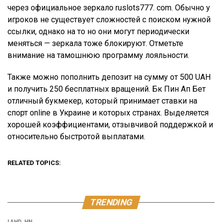
через официальное зеркало ruslots777. com. Обычно у
игроков не существует сложностей с поиском нужной
ссылки, однако на то но они могут периодически
меняться — зеркала тоже блокируют. Отметьте
внимание на тамошнюю программу лояльности.
Также можно пополнить депозит на сумму от 500 UAH
и получить 250 бесплатных вращений. Бк Пин Ап Бет
отличный букмекер, который принимает ставки на
спорт online в Украине и которых странах. Выделяется
хорошей коэффициентами, отзывчивой поддержкой и
относительно быстротой выплатами.
RELATED TOPICS:
TRENDING
LAHD_HN