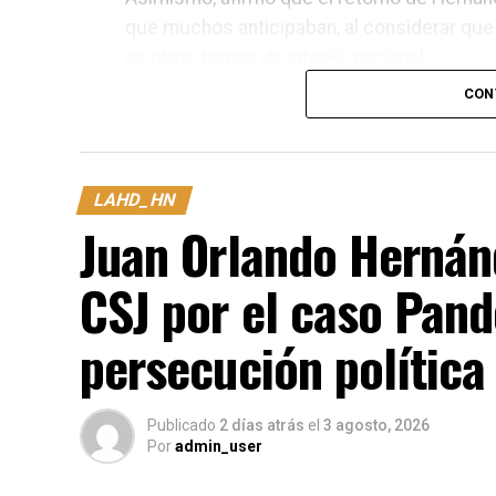
que muchos anticipaban, al considerar que
en otros temas de interés nacional.
CON
Las declaraciones del analista surgen en m
con el caso Pandora II, en el que el expre
tras su regreso a Honduras.
LAHD_HN
Juan Orlando Hernán
CSJ por el caso Pand
persecución política
Publicado
2 días atrás
el
3 agosto, 2026
Por
admin_user