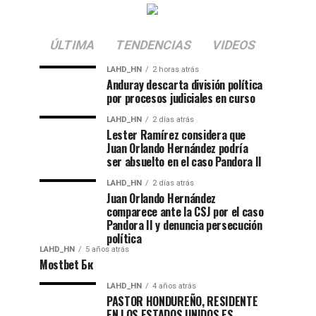
ÚLTIMA
TENDENCIAS
VIDEOS
LAHD_HN
2 horas atrás
Anduray descarta división política
por procesos judiciales en curso
LAHD_HN
2 días atrás
Lester Ramírez considera que
Juan Orlando Hernández podría
ser absuelto en el caso Pandora II
LAHD_HN
2 días atrás
Juan Orlando Hernández
comparece ante la CSJ por el caso
Pandora II y denuncia persecución
política
LAHD_HN
5 años atrás
Mostbet Бк
LAHD_HN
4 años atrás
PASTOR HONDUREÑO, RESIDENTE
EN LOS ESTADOS UNIDOS ES