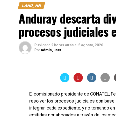
LAHD_HN
Anduray descarta div
procesos judiciales 
Publicado
2 horas atrás
el
5 agosto, 2026
Por
admin_user
El comisionado presidente de CONATEL, Fe
resolver los procesos judiciales con bas
integran cada expediente, y no tomando en
emitidas por abogados a través de los me