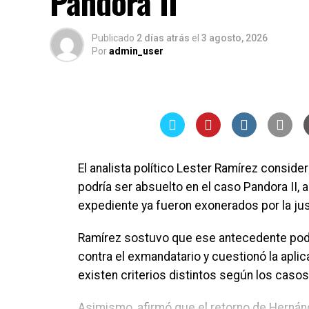
Pandora II
Publicado
2 días atrás
el
3 agosto, 2026
Por
admin_user
El analista político Lester Ramírez consid
podría ser absuelto en el caso Pandora II, 
expediente ya fueron exonerados por la jus
Ramírez sostuvo que ese antecedente podría 
contra el exmandatario y cuestionó la aplic
existen criterios distintos según los casos
Asimismo, afirmó que el retorno de Hernánd