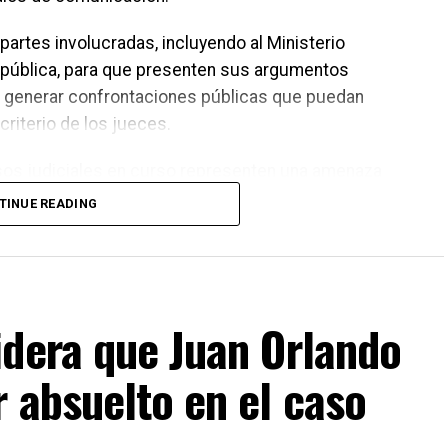
 partes involucradas, incluyendo al Ministerio
República, para que presenten sus argumentos
en generar confrontaciones públicas que puedan
criterio de los jueces.
os judiciales en curso representen una amenaza
ró que los asuntos legales deben resolverse en los
TINUE READING
ferencias o decisiones de carácter político deberán
orresponda dentro del proceso electoral.
idera que Juan Orlando
 absuelto en el caso