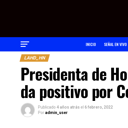
INICIO
SEÑAL EN VIVO
LAHD_HN
Presidenta de Ho
da positivo por C
Publicado
4 años atrás
el
6 febrero, 2022
Por
admin_user