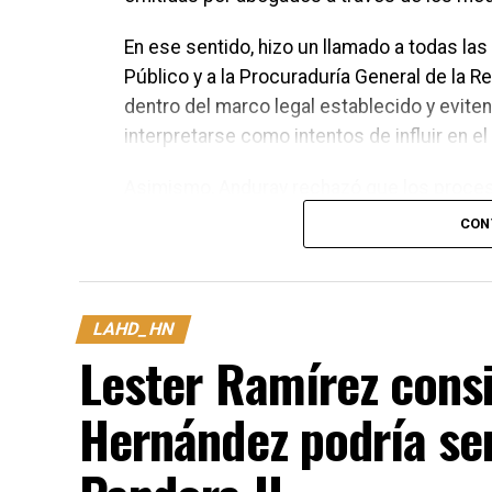
En ese sentido, hizo un llamado a todas las
Público y a la Procuraduría General de la 
dentro del marco legal establecido y evit
interpretarse como intentos de influir en el 
Asimismo, Anduray rechazó que los proces
para la unidad del Partido Nacional. Asegu
CON
tribunales de justicia, mientras que las di
discutirse y definirse en el momento que c
LAHD_HN
Lester Ramírez cons
Hernández podría ser