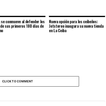
 se conmueve al defender los
Nueva opción para los ceibeños:
 de sus primeros 180 días de
Jetstereo inaugura su nueva tienda
no
en La Ceiba
CLICK TO COMMENT