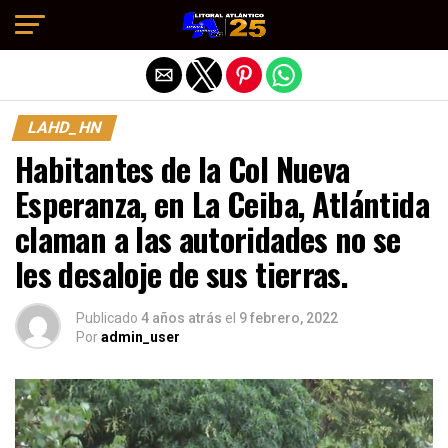
Salir de la versión móvil
LAHD_HN
Habitantes de la Col Nueva
Esperanza, en La Ceiba, Atlántida
claman a las autoridades no se
les desaloje de sus tierras.
Publicado
4 años atrás
el
9 febrero, 2022
Por
admin_user