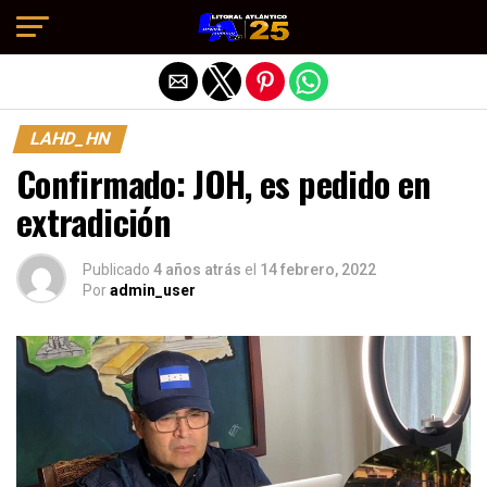
Salir de la versión móvil
LAHD_HN
Confirmado: JOH, es pedido en
extradición
Publicado
4 años atrás
el
14 febrero, 2022
Por
admin_user