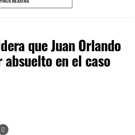
TINUE READING
ferencias o decisiones de carácter político deberán
orresponda dentro del proceso electoral.
idera que Juan Orlando
 absuelto en el caso