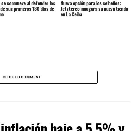
 se conmueve al defender los
Nueva opción para los ceibeños:
 de sus primeros 180 días de
Jetstereo inaugura su nueva tienda
no
en La Ceiba
CLICK TO COMMENT
inflación baje a 5.5% y