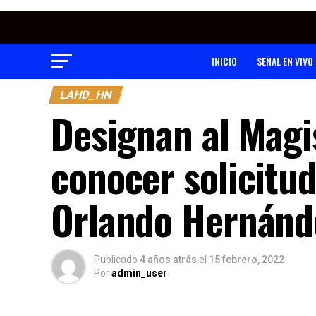
INICIO
SEÑAL EN VIVO
LAHD_HN
Designan al Magi
conocer solicitud
Orlando Hernánd
Publicado
4 años atrás
el
15 febrero, 2022
Por
admin_user