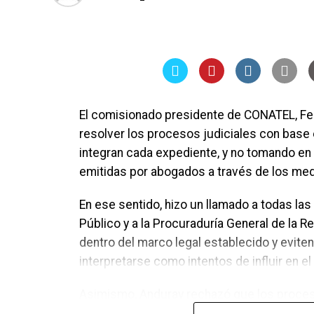
Respecto al incremento de los precios de l
reconoció que el margen de acción del Gob
variaciones de los mercados internacional
subsidios para reducir el impacto en la po
pueden sostenerse de manera indefinida.
El comisionado presidente de CONATEL, Fe
resolver los procesos judiciales con bas
integran cada expediente, y no tomando en
emitidas por abogados a través de los me
En ese sentido, hizo un llamado a todas las
Público y a la Procuraduría General de la 
dentro del marco legal establecido y evit
interpretarse como intentos de influir en el 
Asimismo, Anduray rechazó que los proces
para la unidad del Partido Nacional. Asegu