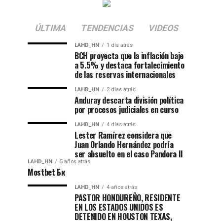
ÚLTIMA
TENDENCIAS
VIDEOS
LAHD_HN
1 día atrás
BCH proyecta que la inflación baje
a 5.5% y destaca fortalecimiento
de las reservas internacionales
LAHD_HN
2 días atrás
Anduray descarta división política
por procesos judiciales en curso
LAHD_HN
4 días atrás
Lester Ramírez considera que
Juan Orlando Hernández podría
ser absuelto en el caso Pandora II
LAHD_HN
5 años atrás
Mostbet Бк
LAHD_HN
4 años atrás
PASTOR HONDUREÑO, RESIDENTE
EN LOS ESTADOS UNIDOS ES
DETENIDO EN HOUSTON TEXAS,