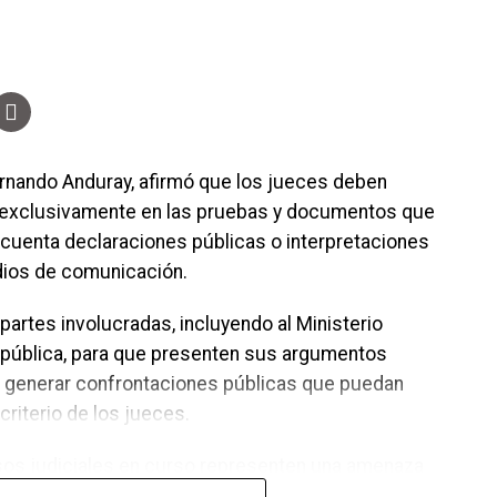
os combustibles, el presidente del Banco Central
ierno es limitado, ya que Honduras depende de las
es. No obstante, señaló que se han mantenido
blación, aunque advirtió que estas medidas no
rnando Anduray, afirmó que los jueces deben
e exclusivamente en las pruebas y documentos que
 cuenta declaraciones públicas o interpretaciones
dios de comunicación.
 partes involucradas, incluyendo al Ministerio
República, para que presenten sus argumentos
en generar confrontaciones públicas que puedan
criterio de los jueces.
os judiciales en curso representen una amenaza
ró que los asuntos legales deben resolverse en los