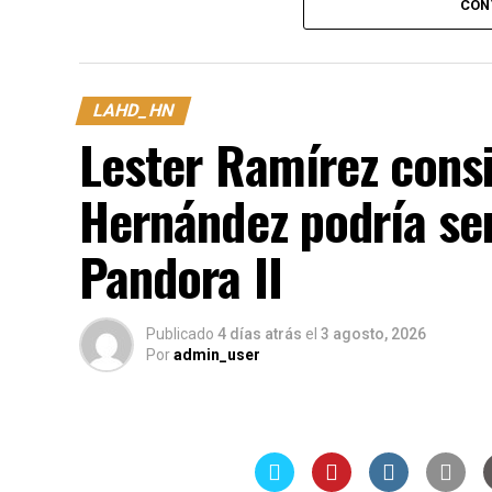
CON
tribunales de justicia, mientras que las di
discutirse y definirse en el momento que c
LAHD_HN
Lester Ramírez cons
Hernández podría ser
Pandora II
Publicado
4 días atrás
el
3 agosto, 2026
Por
admin_user