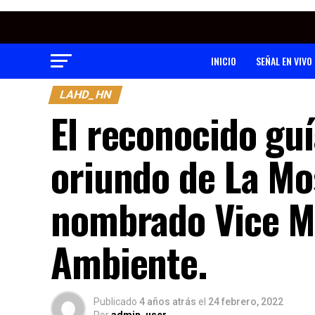
INICIO
SEÑAL EN VIVO
LAHD_HN
El reconocido guí
oriundo de La Mo
nombrado Vice Mi
Ambiente.
Publicado
4 años atrás
el
24 febrero, 2022