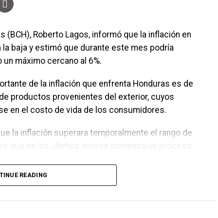
s (BCH), Roberto Lagos, informó que la inflación en
 la baja y estimó que durante este mes podría
o un máximo cercano al 6%.
ortante de la inflación que enfrenta Honduras es de
de productos provenientes del exterior, cuyos
se en el costo de vida de los consumidores.
ue la inflación superara temporalmente el rango de
guró que en los últimos meses comenzó un proceso
TINUE READING
 vimos a junio es que empezó a converger a 5.8% y
.5%”, indicó.