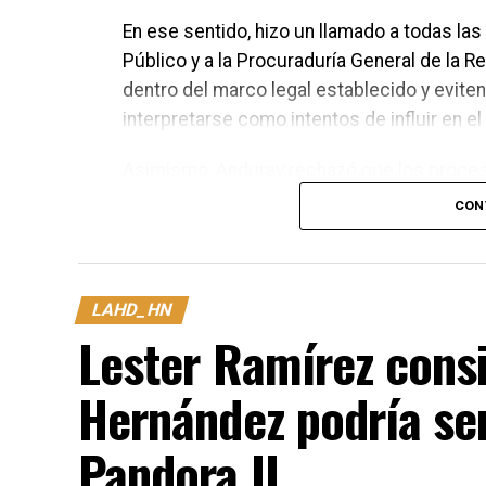
En ese sentido, hizo un llamado a todas las
Público y a la Procuraduría General de la 
dentro del marco legal establecido y evit
interpretarse como intentos de influir en el 
Asimismo, Anduray rechazó que los proces
para la unidad del Partido Nacional. Asegu
CON
tribunales de justicia, mientras que las di
discutirse y definirse en el momento que c
LAHD_HN
Lester Ramírez cons
Hernández podría ser
Pandora II