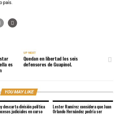
o país.
UP NEXT
star
Quedan en libertad los seis
ella es
defensores de Guapinol.
on
YOU MAY LIKE
y descarta división política
Lester Ramírez considera que Juan
ocesos judiciales en curso
Orlando Hernández podría ser