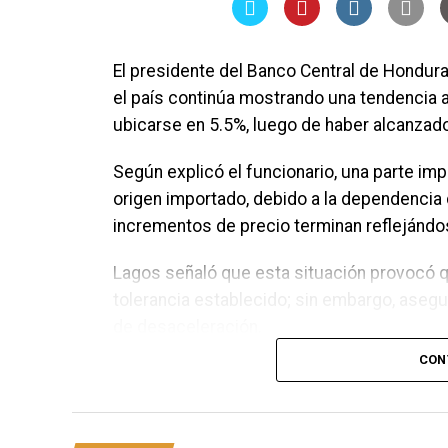
El presidente del Banco Central de Hondura
el país continúa mostrando una tendencia a
ubicarse en 5.5%, luego de haber alcanzad
Según explicó el funcionario, una parte imp
origen importado, debido a la dependencia 
incrementos de precio terminan reflejándo
Lagos señaló que esta situación provocó q
tolerancia establecido; sin embargo, ase
de desaceleración.
CON
“Subió hasta una tasa de 6%. Ahora lo que
probablemente este mes se encuentre en 5