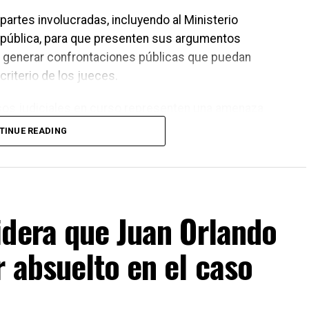
 partes involucradas, incluyendo al Ministerio
República, para que presenten sus argumentos
en generar confrontaciones públicas que puedan
criterio de los jueces.
os judiciales en curso representen una amenaza
ró que los asuntos legales deben resolverse en los
TINUE READING
ferencias o decisiones de carácter político deberán
orresponda dentro del proceso electoral.
idera que Juan Orlando
 absuelto en el caso