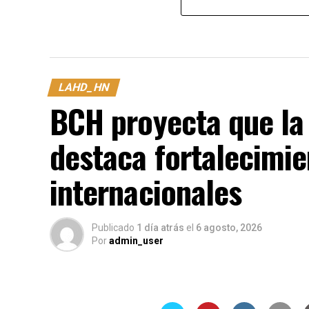
LAHD_HN
BCH proyecta que la 
destaca fortalecimie
internacionales
Publicado
1 día atrás
el
6 agosto, 2026
Por
admin_user