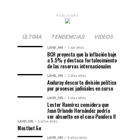
PUBLICIDAD
ÚLTIMA
TENDENCIAS
VIDEOS
LAHD_HN
1 día atrás
BCH proyecta que la inflación baje
a 5.5% y destaca fortalecimiento
de las reservas internacionales
LAHD_HN
2 días atrás
Anduray descarta división política
por procesos judiciales en curso
LAHD_HN
4 días atrás
Lester Ramírez considera que
Juan Orlando Hernández podría
ser absuelto en el caso Pandora II
LAHD_HN
5 años atrás
Mostbet Бк
LAHD_HN
4 años atrás