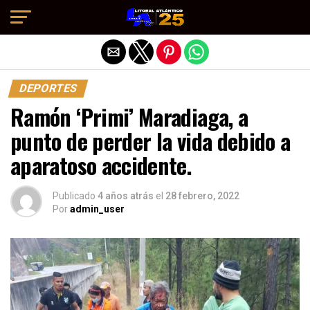
Salir de la versión móvil
DEPORTES
Ramón ‘Primi’ Maradiaga, a
punto de perder la vida debido a
aparatoso accidente.
Publicado
4 años atrás
el
28 febrero, 2022
Por
admin_user