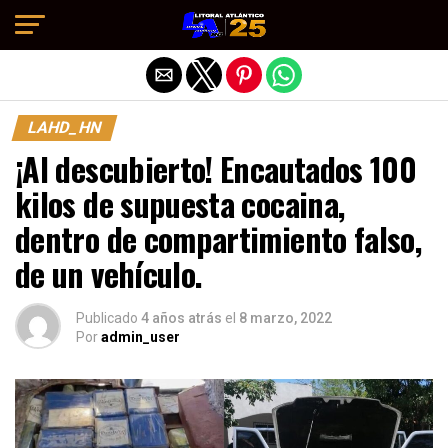
Salir de la versión móvil
LAHD_HN
¡Al descubierto! Encautados 100
kilos de supuesta cocaina,
dentro de compartimiento falso,
de un vehículo.
Publicado
4 años atrás
el
8 marzo, 2022
Por
admin_user