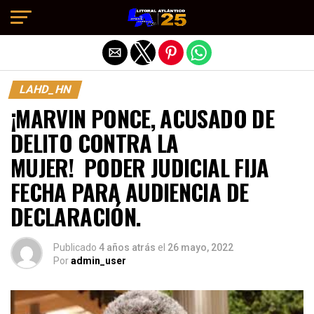
Salir de la versión móvil
LAHD_HN
¡MARVIN PONCE, ACUSADO DE
DELITO CONTRA LA
MUJER! PODER JUDICIAL FIJA
FECHA PARA AUDIENCIA DE
DECLARACIÓN.
Publicado
4 años atrás
el
26 mayo, 2022
Por
admin_user