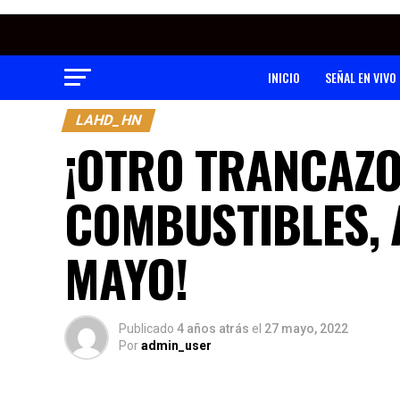
INICIO
SEÑAL EN VIVO
LAHD_HN
¡OTRO TRANCAZO
COMBUSTIBLES, A
MAYO!
Publicado
4 años atrás
el
27 mayo, 2022
Por
admin_user