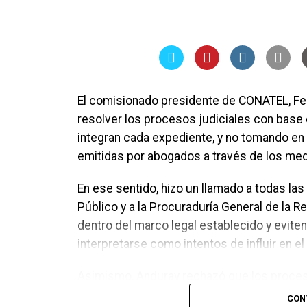
Respecto al incremento de los precios de l
reconoció que el margen de acción del Gob
variaciones de los mercados internacional
subsidios para reducir el impacto en la po
pueden sostenerse de manera indefinida.
El comisionado presidente de CONATEL, Fe
resolver los procesos judiciales con bas
integran cada expediente, y no tomando en
emitidas por abogados a través de los me
En ese sentido, hizo un llamado a todas las
Público y a la Procuraduría General de la 
dentro del marco legal establecido y evit
interpretarse como intentos de influir en el 
Asimismo, Anduray rechazó que los proces
para la unidad del Partido Nacional. Asegu
CON