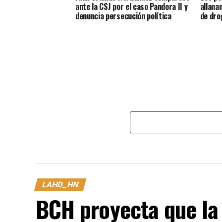
ante la CSJ por el caso Pandora II y
allana
denuncia persecución política
de dro
LAHD_HN
BCH proyecta que la 