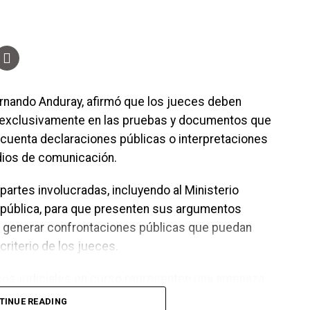
os combustibles, el presidente del Banco Central
ierno es limitado, ya que Honduras depende de las
es. No obstante, señaló que se han mantenido
blación, aunque advirtió que estas medidas no
rnando Anduray, afirmó que los jueces deben
e exclusivamente en las pruebas y documentos que
 cuenta declaraciones públicas o interpretaciones
dios de comunicación.
 partes involucradas, incluyendo al Ministerio
República, para que presenten sus argumentos
en generar confrontaciones públicas que puedan
criterio de los jueces.
os judiciales en curso representen una amenaza
ró que los asuntos legales deben resolverse en los
TINUE READING