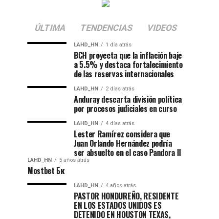
ÚLTIMA
TENDENCIAS
VIDEOS
LAHD_HN
1 día atrás
BCH proyecta que la inflación baje
a 5.5% y destaca fortalecimiento
de las reservas internacionales
LAHD_HN
2 días atrás
Anduray descarta división política
por procesos judiciales en curso
LAHD_HN
4 días atrás
Lester Ramírez considera que
Juan Orlando Hernández podría
ser absuelto en el caso Pandora II
LAHD_HN
5 años atrás
Mostbet Бк
LAHD_HN
4 años atrás
PASTOR HONDUREÑO, RESIDENTE
EN LOS ESTADOS UNIDOS ES
DETENIDO EN HOUSTON TEXAS,