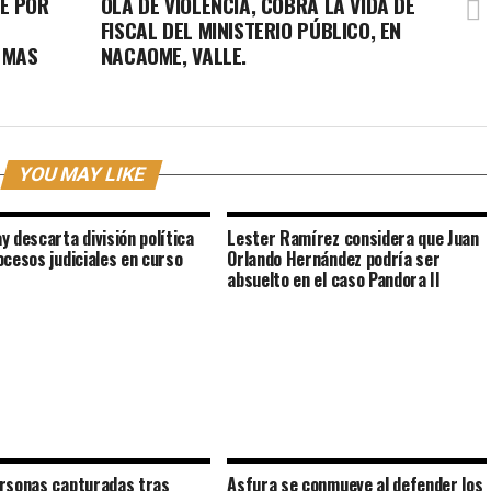
E POR
OLA DE VIOLENCIA, COBRA LA VIDA DE
FISCAL DEL MINISTERIO PÚBLICO, EN
 MAS
NACAOME, VALLE.
YOU MAY LIKE
y descarta división política
Lester Ramírez considera que Juan
ocesos judiciales en curso
Orlando Hernández podría ser
absuelto en el caso Pandora II
rsonas capturadas tras
Asfura se conmueve al defender los