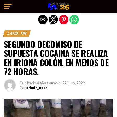
Salir de la versión móvil
LAHD_HN
SEGUNDO DECOMISO DE
SUPUESTA COCAINA SE REALIZA
EN IRIONA COLÓN, EN MENOS DE
72 HORAS.
Publicado
4 años atrás
el
22 julio, 2022
Por
admin_user