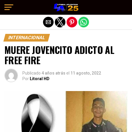
Salir de la versión móvil
INTERNACIONAL
MUERE JOVENCITO ADICTO AL
FREE FIRE
Publicado
4 años atrás
el
11 agosto, 2022
Por
Litoral HD