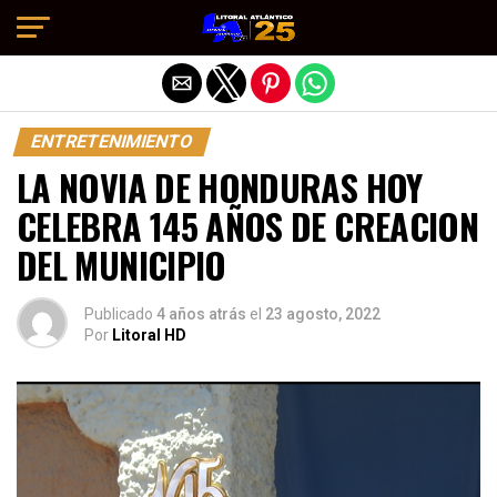
Salir de la versión móvil
ENTRETENIMIENTO
LA NOVIA DE HONDURAS HOY
CELEBRA 145 AÑOS DE CREACION
DEL MUNICIPIO
Publicado
4 años atrás
el
23 agosto, 2022
Por
Litoral HD