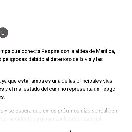
ampa que conecta Pespire con la aldea de Marilica,
eligrosas debido al deterioro de la vía y las
ya que esta rampa es una de las principales vías
s y el mal estado del camino representa un riesgo
es.
as y se espera que en los próximos días se realicen
ar accidentes y garantizar la seguridad vial.