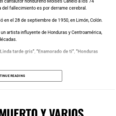
del cantautor hondureño Moisés Canelo a los 74
 del fallecimiento es por derrame cerebral.
ó en el 28 de septiembre de 1950, en Limón, Colón.
 un artista influyente de Honduras y Centroamérica,
 décadas.
“Linda tarde gris”
,
“Enamorado de ti”
,
“Honduras
s de Don Moisés Canelo, más de una noche de luna
TINUE READING
infancia.
ta pronto Don Moisés Canela Whital.
 MUERTO Y VARIOS