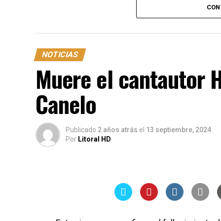
CON
NOTICIAS
Muere el cantautor 
Canelo
Publicado
2 años atrás
el
13 septiembre, 2024
Por
Litoral HD