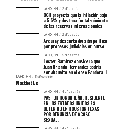
LAHD_HN
2 días atrás
BCH proyecta que la inflación baje
a 5.5% y destaca fortalecimiento
de las reservas internacionales
LAHD_HN
2 días atrás
Anduray descarta división política
por procesos judiciales en curso
LAHD_HN
5 días atrás
Lester Ramírez considera que
Juan Orlando Hernández podría
ser absuelto en el caso Pandora II
LAHD_HN
5 años atrás
Mostbet Бк
LAHD_HN
4 años atrás
PASTOR HONDUREÑO, RESIDENTE
EN LOS ESTADOS UNIDOS ES
DETENIDO EN HOUSTON TEXAS,
POR DENUNCIA DE ACOSO
SEXUAL.
LAHD_HN
4 años atrás