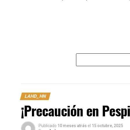
LAHD_HN
¡Precaución en Pespi
Publicado
10 meses atrás
el
15 octubre, 2025