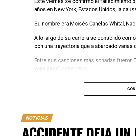
Este viernes se confirmo el fallecimiento 
años en New York, Estados Unidos, la causa
Su nombre era Moisés Canelas Whital, Naci
A lo largo de su carrera se consolidó como
con una trayectoria que a abarcado varias
Entre sus canciones más sonadas fueron
vaya pues”
entre otras.
“Soy mucho más que un cantante”
palabra
CON
en La Ceiba, donde transcurrió parte de su 
Que Dios lo reciba en su gloria eterna, has
NOTICIAS
ACCIDENTE DEJA UN