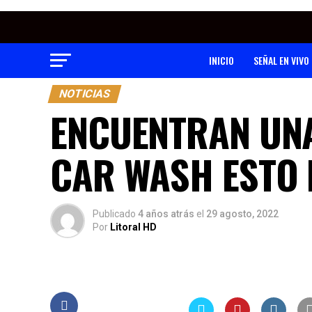
INICIO
SEÑAL EN VIVO
NOTICIAS
ENCUENTRAN UN
CAR WASH ESTO E
Publicado
4 años atrás
el
29 agosto, 2022
Por
Litoral HD