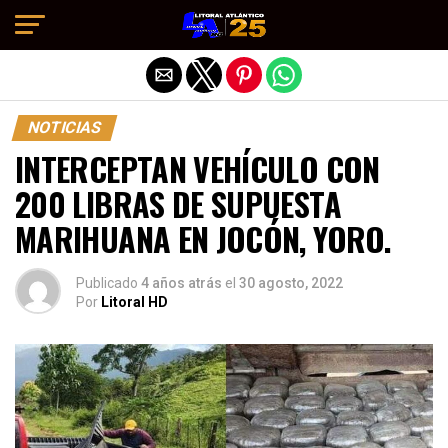
Salir de la versión móvil
NOTICIAS
INTERCEPTAN VEHÍCULO CON
200 LIBRAS DE SUPUESTA
MARIHUANA EN JOCÓN, YORO.
Publicado
4 años atrás
el
30 agosto, 2022
Por
Litoral HD