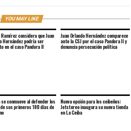
YOU MAY LIKE
 Ramírez considera que Juan
Juan Orlando Hernández comparece
o Hernández podría ser
ante la CSJ por el caso Pandora II y
to en el caso Pandora II
denuncia persecución política
 se conmueve al defender los
Nueva opción para los ceibeños:
 de sus primeros 180 días de
Jetstereo inaugura su nueva tienda
no
en La Ceiba