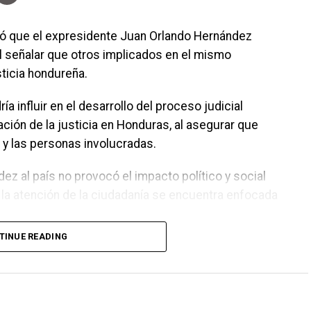
eró que el expresidente Juan Orlando Hernández
al señalar que otros implicados en el mismo
ticia hondureña.
influir en el desarrollo del proceso judicial
ación de la justicia en Honduras, al asegurar que
 y las personas involucradas.
ez al país no provocó el impacto político y social
 la atención de la ciudadanía se encuentra enfocada
TINUE READING
edio del avance del proceso judicial relacionado
sidente comparece ante la Corte Suprema de Justicia