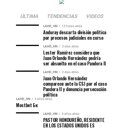
ÚLTIMA
TENDENCIAS
VIDEOS
LAHD_HN
12 horas atrás
Anduray descarta división política
por procesos judiciales en curso
LAHD_HN
3 días atrás
Lester Ramírez considera que
Juan Orlando Hernández podría
ser absuelto en el caso Pandora II
LAHD_HN
3 días atrás
Juan Orlando Hernández
comparece ante la CSJ por el caso
Pandora II y denuncia persecución
política
LAHD_HN
5 años atrás
Mostbet Бк
LAHD_HN
4 años atrás
PASTOR HONDUREÑO, RESIDENTE
EN LOS ESTADOS UNIDOS ES