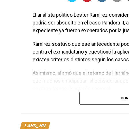
El analista político Lester Ramírez consid
podría ser absuelto en el caso Pandora II, 
expediente ya fueron exonerados por la jus
Ramírez sostuvo que ese antecedente podría 
contra el exmandatario y cuestionó la aplic
existen criterios distintos según los casos
Asimismo, afirmó que el retorno de Hernánd
que muchos anticipaban, al considerar que
en otros temas de interés nacional.
CON
Las declaraciones del analista surgen en m
con el caso Pandora II, en el que el expre
tras su regreso a Honduras.
LAHD_HN