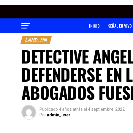
INICIO
SEÑAL EN VIVO
LAHD_HN
DETECTIVE ANGEL
DEFENDERSE EN L
ABOGADOS FUES
Publicado
4 años atrás
el
4 septiembre, 2022
Por
admin_user