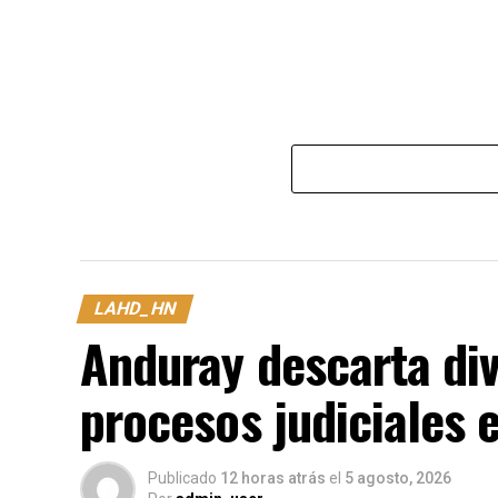
LAHD_HN
Anduray descarta div
procesos judiciales 
Publicado
12 horas atrás
el
5 agosto, 2026