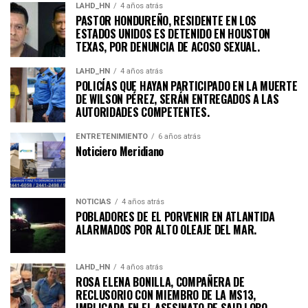
LAHD_HN
4 años atrás
PASTOR HONDUREÑO, RESIDENTE EN LOS
ESTADOS UNIDOS ES DETENIDO EN HOUSTON
TEXAS, POR DENUNCIA DE ACOSO SEXUAL.
LAHD_HN
4 años atrás
POLICÍAS QUE HAYAN PARTICIPADO EN LA MUERTE
DE WILSON PÉREZ, SERÁN ENTREGADOS A LAS
AUTORIDADES COMPETENTES.
ENTRETENIMIENTO
6 años atrás
Noticiero Meridiano
NOTICIAS
4 años atrás
POBLADORES DE EL PORVENIR EN ATLANTIDA
ALARMADOS POR ALTO OLEAJE DEL MAR.
LAHD_HN
4 años atrás
ROSA ELENA BONILLA, COMPAÑERA DE
RECLUSORIO CON MIEMBRO DE LA MS13,
IMPLICADA EN EL ASESINATO DE SAID LOBO.