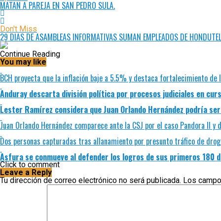
MATAN A PAREJA EN SAN PEDRO SULA.
Don't Miss
29 DIAS DE ASAMBLEAS INFORMATIVAS SUMAN EMPLEADOS DE HONDUTEL
Continue Reading
You may like
BCH proyecta que la inflación baje a 5.5% y destaca fortalecimiento de 
Anduray descarta división política por procesos judiciales en cur
Lester Ramírez considera que Juan Orlando Hernández podría ser 
Juan Orlando Hernández comparece ante la CSJ por el caso Pandora II y d
Dos personas capturadas tras allanamiento por presunto tráfico de drog
Asfura se conmueve al defender los logros de sus primeros 180 d
Click to comment
Leave a Reply
Tu dirección de correo electrónico no será publicada.
Los campo