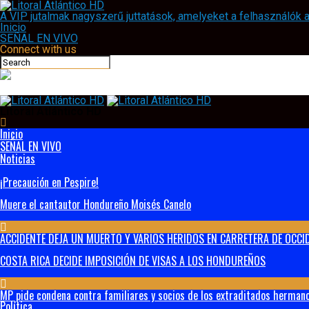
A VIP jutalmak nagyszerű juttatások, amelyeket a felhasználók
Inicio
SEÑAL EN VIVO
Connect with us
Litoral Atlántico HD
Inicio
SEÑAL EN VIVO
Noticias
¡Precaución en Pespire!
Muere el cantautor Hondureño Moisés Canelo
ACCIDENTE DEJA UN MUERTO Y VARIOS HERIDOS EN CARRETERA DE OCCID
COSTA RICA DECIDE IMPOSICIÓN DE VISAS A LOS HONDUREÑOS
MP pide condena contra familiares y socios de los extraditados hermanos
Política