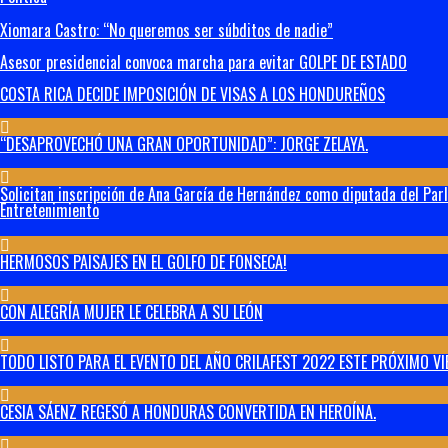
Xiomara Castro: “No queremos ser súbditos de nadie”
Asesor presidencial convoca marcha para evitar GOLPE DE ESTADO
COSTA RICA DECIDE IMPOSICIÓN DE VISAS A LOS HONDUREÑOS
“DESAPROVECHÓ UNA GRAN OPORTUNIDAD”: JORGE ZELAYA.
Solicitan inscripción de Ana García de Hernández como diputada del Par
Entretenimiento
HERMOSOS PAISAJES EN EL GOLFO DE FONSECA!
CON ALEGRÍA MUJER LE CELEBRA A SU LEÓN
TODO LISTO PARA EL EVENTO DEL AÑO CRILAFEST 2022 ESTE PRÓXIMO VI
CESIA SÁENZ REGESÓ A HONDURAS CONVERTIDA EN HEROÍNA.