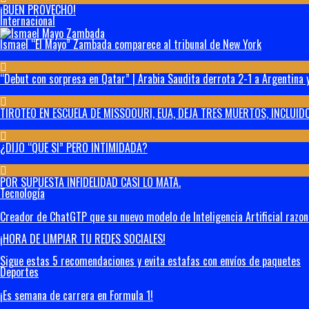
¡BUEN PROVECHO!
Internacional
Ismael “El Mayo” Zambada comparece al tribunal de New York
“Debut con sorpresa en Qatar” | Arabia Saudita derrota 2-1 a Argentina y
TIROTEO EN ESCUELA DE MISSOOURI, EUA, DEJA TRES MUERTOS, INCLUIDO
¿DIJO “QUE SI” PERO INTIMIDADA?
POR SUPUESTA INFIDELIDAD CASI LO MATA.
Tecnología
Creador de ChatGTP que su nuevo modelo de Inteligencia Artificial razo
¡HORA DE LIMPIAR TU REDES SOCIALES!
Sigue estas 5 recomendaciones y evita estafas con envíos de paquetes
Deportes
¡Es semana de carrera en Formula 1!