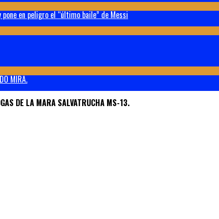
 pone en peligro el “último baile” de Messi
DO MIRA.
OGAS DE LA MARA SALVATRUCHA MS-13.