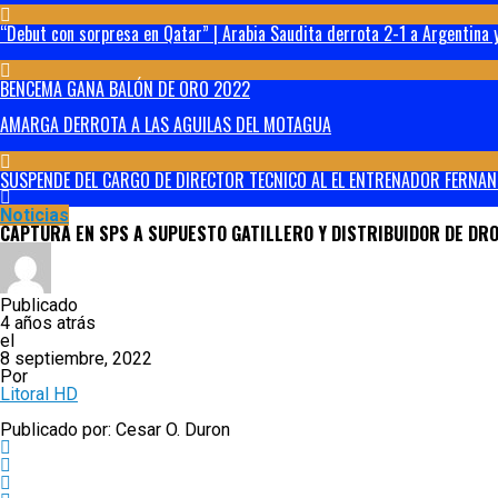
“Debut con sorpresa en Qatar” | Arabia Saudita derrota 2-1 a Argentina y
BENCEMA GANA BALÓN DE ORO 2022
AMARGA DERROTA A LAS AGUILAS DEL MOTAGUA
SUSPENDE DEL CARGO DE DIRECTOR TECNICO AL EL ENTRENADOR FERNAN
Noticias
CAPTURA EN SPS A SUPUESTO GATILLERO Y DISTRIBUIDOR DE DR
Publicado
4 años atrás
el
8 septiembre, 2022
Por
Litoral HD
Publicado por: Cesar O. Duron