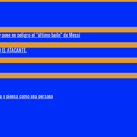
 pone en peligro el “último baile” de Messi
 EL ATACANTE.
na y piensa como una persona