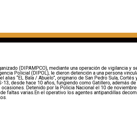
rganizado (DIPAMPCO), mediante una operación de vigilancia y se
ncia Policial (DIPOL), le dieron detención a una persona vincula
l alias “EL Bala / Abuelo”, originario de San Pedro Sula, Cortés
, desde hace 10 años, fungiendo como Gatillero, además de cui
s ocasiones. Detenido por la Policia Nacional el 10 de noviembr
n de faltas varias.En el operativo los agentes antipandillas dec
tos.