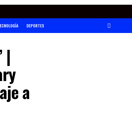
ECNOLOGÍA
DEPORTES
 |
ary
aje a