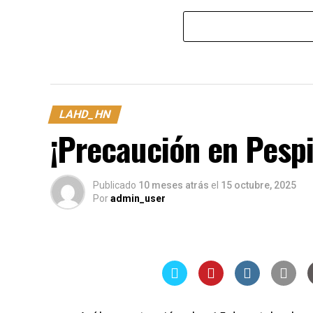
LAHD_HN
¡Precaución en Pespi
Publicado
10 meses atrás
el
15 octubre, 2025
Por
admin_user