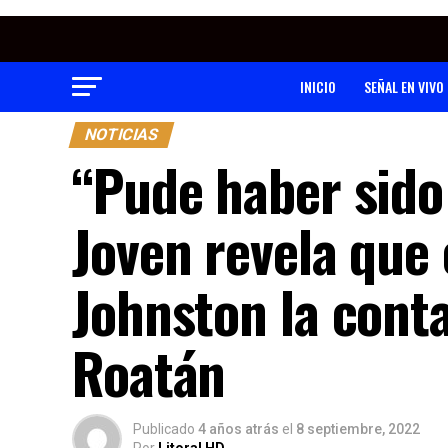
INICIO
SEÑAL EN VIVO
NOTICIAS
“Pude haber sido 
Joven revela que
Johnston la conta
Roatán
Publicado
4 años atrás
el
8 septiembre, 2022