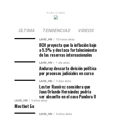
PUBLICIDAD
ÚLTIMA
TENDENCIAS
VIDEOS
LAHD_HN
10 horas atrás
BCH proyecta que la inflación baje
a 5.5% y destaca fortalecimiento
de las reservas internacionales
LAHD_HN
1 día atrás
Anduray descarta división política
por procesos judiciales en curso
LAHD_HN
3 días atrás
Lester Ramírez considera que
Juan Orlando Hernández podría
ser absuelto en el caso Pandora II
LAHD_HN
5 años atrás
Mostbet Бк
LAHD_HN
4 años atrás