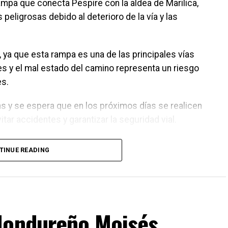
ampa que conecta Pespire con la aldea de Marilica,
eligrosas debido al deterioro de la vía y las
ya que esta rampa es una de las principales vías
s y el mal estado del camino representa un riesgo
es.
as y se espera que en los próximos días se realicen
ar accidentes y garantizar la seguridad vial.
TINUE READING
Hondureño Moisés