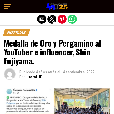
Salir de la versión móvil
NOTICIAS
Medalla de Oro y Pergamino al
YouTuber e influencer, Shin
Fujiyama.
Publicado
4 años atrás
el
14 septiembre, 2022
Por
Litoral HD