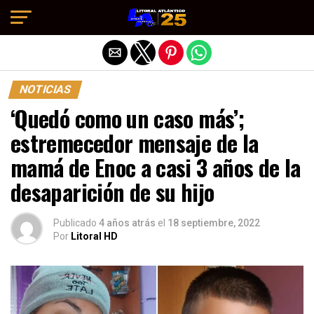
Salir de la versión móvil
NOTICIAS
‘Quedó como un caso más’;
estremecedor mensaje de la
mamá de Enoc a casi 3 años de la
desaparición de su hijo
Publicado
4 años atrás
el
18 septiembre, 2022
Por
Litoral HD