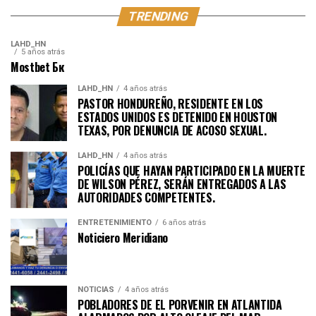
TRENDING
LAHD_HN
5 años atrás
Mostbet Бк
LAHD_HN
4 años atrás
PASTOR HONDUREÑO, RESIDENTE EN LOS
ESTADOS UNIDOS ES DETENIDO EN HOUSTON
TEXAS, POR DENUNCIA DE ACOSO SEXUAL.
LAHD_HN
4 años atrás
POLICÍAS QUE HAYAN PARTICIPADO EN LA MUERTE
DE WILSON PÉREZ, SERÁN ENTREGADOS A LAS
AUTORIDADES COMPETENTES.
ENTRETENIMIENTO
6 años atrás
Noticiero Meridiano
NOTICIAS
4 años atrás
POBLADORES DE EL PORVENIR EN ATLANTIDA