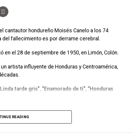
del cantautor hondureño Moisés Canelo a los 74
 del fallecimiento es por derrame cerebral.
ó en el 28 de septiembre de 1950, en Limón, Colón.
 un artista influyente de Honduras y Centroamérica,
 décadas.
“Linda tarde gris”
,
“Enamorado de ti”
,
“Honduras
s de Don Moisés Canelo, más de una noche de luna
TINUE READING
infancia.
ta pronto Don Moisés Canela Whital.