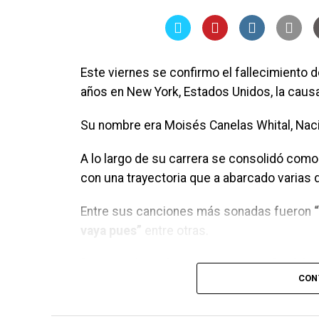
Este viernes se confirmo el fallecimiento 
años en New York, Estados Unidos, la causa
Su nombre era Moisés Canelas Whital, Naci
A lo largo de su carrera se consolidó como
con una trayectoria que a abarcado varias
Entre sus canciones más sonadas fueron
vaya pues”
entre otras.
“Soy mucho más que un cantante”
palabra
CON
en La Ceiba, donde transcurrió parte de su 
Que Dios lo reciba en su gloria eterna, has