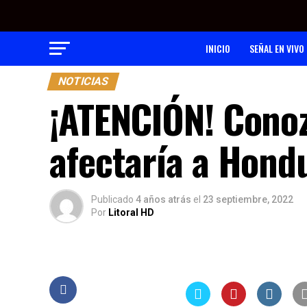
INICIO
SEÑAL EN VIVO
NOTICIAS
¡ATENCIÓN! Conoz
afectaría a Hond
Publicado
4 años atrás
el
23 septiembre, 2022
Por
Litoral HD