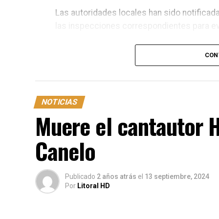
Las autoridades locales han sido notificad
las inspecciones correspondientes para evit
CON
NOTICIAS
Muere el cantautor 
Canelo
Publicado
2 años atrás
el
13 septiembre, 2024
Por
Litoral HD