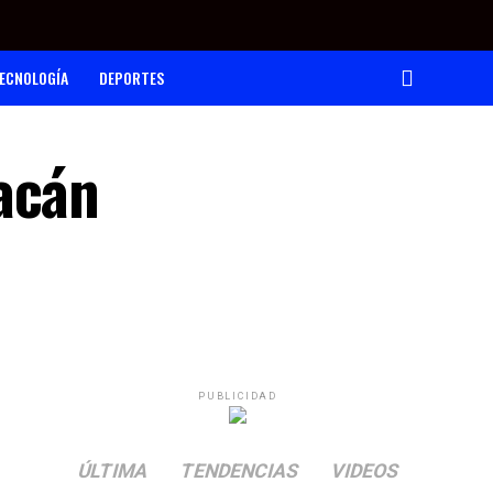
ECNOLOGÍA
DEPORTES
acán
PUBLICIDAD
ÚLTIMA
TENDENCIAS
VIDEOS