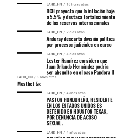
LAHD_HN
16 horas atrás
BCH proyecta que la inflación baje
a 5.5% y destaca fortalecimiento
de las reservas internacionales
LAHD_HN
2 días atrás
Anduray descarta división política
por procesos judiciales en curso
LAHD_HN
4 días atrás
Lester Ramírez considera que
Juan Orlando Hernández podría
ser absuelto en el caso Pandora II
LAHD_HN
5 años atrás
Mostbet Бк
LAHD_HN
4 años atrás
PASTOR HONDUREÑO, RESIDENTE
EN LOS ESTADOS UNIDOS ES
DETENIDO EN HOUSTON TEXAS,
POR DENUNCIA DE ACOSO
SEXUAL.
LAHD_HN
4 años atrás