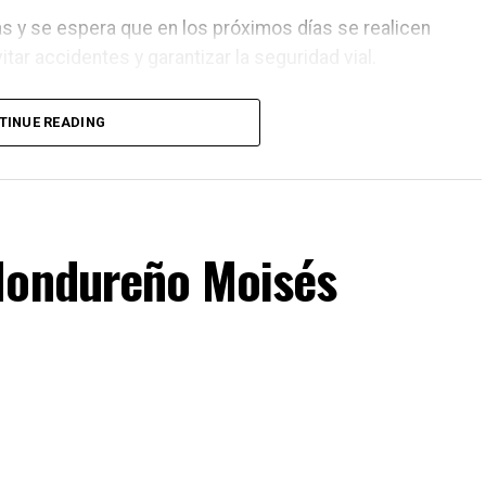
as y se espera que en los próximos días se realicen
ar accidentes y garantizar la seguridad vial.
TINUE READING
Hondureño Moisés