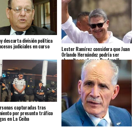
y descarta división política
ocesos judiciales en curso
Lester Ramírez considera que Juan
Orlando Hernández podría ser
absuelto en el caso Pandora II
rsonas capturadas tras
miento por presunto tráfico
gas en La Ceiba
Asfura se conmueve al defender los