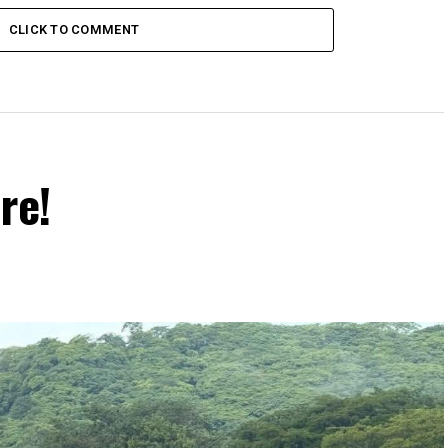
logros de sus primeros 180 días de
CLICK TO COMMENT
gobierno
re!