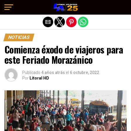
Salir de la versión móvil
NOTICIAS
Comienza éxodo de viajeros para
este Feriado Morazánico
Publicado
4 años atrás
el
6 octubre, 2022
Por
Litoral HD