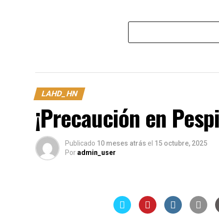
LAHD_HN
¡Precaución en Pespi
Publicado
10 meses atrás
el
15 octubre, 2025
Por
admin_user