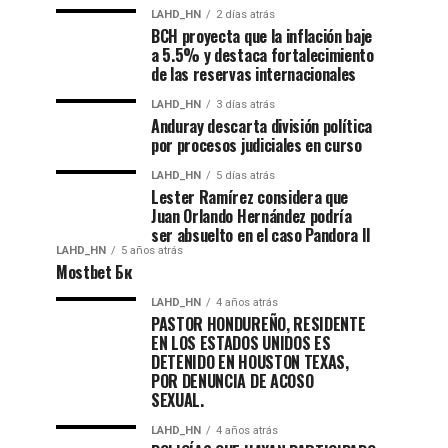
LAHD_HN
2 días atrás
BCH proyecta que la inflación baje
a 5.5% y destaca fortalecimiento
de las reservas internacionales
LAHD_HN
3 días atrás
Anduray descarta división política
por procesos judiciales en curso
LAHD_HN
5 días atrás
Lester Ramírez considera que
Juan Orlando Hernández podría
ser absuelto en el caso Pandora II
LAHD_HN
5 años atrás
Mostbet Бк
LAHD_HN
4 años atrás
PASTOR HONDUREÑO, RESIDENTE
EN LOS ESTADOS UNIDOS ES
DETENIDO EN HOUSTON TEXAS,
POR DENUNCIA DE ACOSO
SEXUAL.
LAHD_HN
4 años atrás