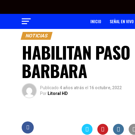
INICIO
SEÑAL EN VIVO
NOTICIAS
HABILITAN PASO 
BARBARA
Publicado
4 años atrás
el
16 octubre, 2022
Por
Litoral HD