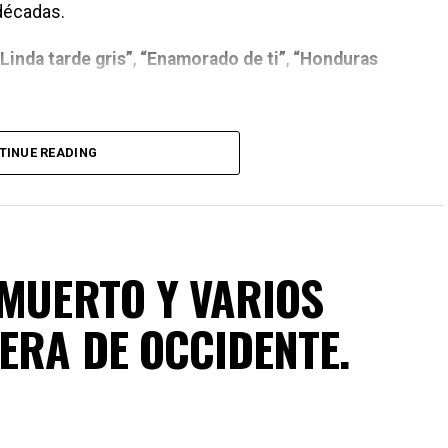
 décadas.
“Linda tarde gris”
,
“Enamorado de ti”
,
“Honduras
s de Don Moisés Canelo, más de una noche de luna
TINUE READING
infancia.
ta pronto Don Moisés Canela Whital.
 MUERTO Y VARIOS
ERA DE OCCIDENTE.