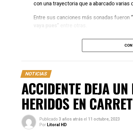
con una trayectoria que a abarcado varias
Entre sus canciones más sonadas fueron
vaya pues”
entre otras.
“Soy mucho más que un cantante”
palabra
CON
en La Ceiba, donde transcurrió parte de su 
Que Dios lo reciba en su gloria eterna, has
NOTICIAS
ACCIDENTE DEJA UN
HERIDOS EN CARRET
Publicado
3 años atrás
el
11 octubre, 2023
Por
Litoral HD