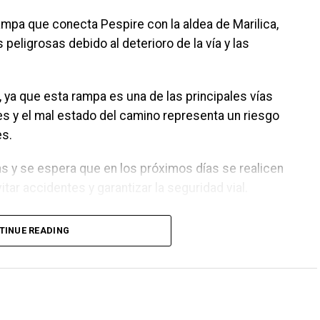
ampa que conecta Pespire con la aldea de Marilica,
eligrosas debido al deterioro de la vía y las
ya que esta rampa es una de las principales vías
s y el mal estado del camino representa un riesgo
es.
as y se espera que en los próximos días se realicen
ar accidentes y garantizar la seguridad vial.
TINUE READING