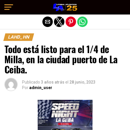
Salir de la versión móvil
LAHD_HN
Todo está listo para el 1/4 de
Milla, en la ciudad puerto de La
Ceiba.
Publicado
3 años atrás
el
28 junio, 2023
Por
admin_user