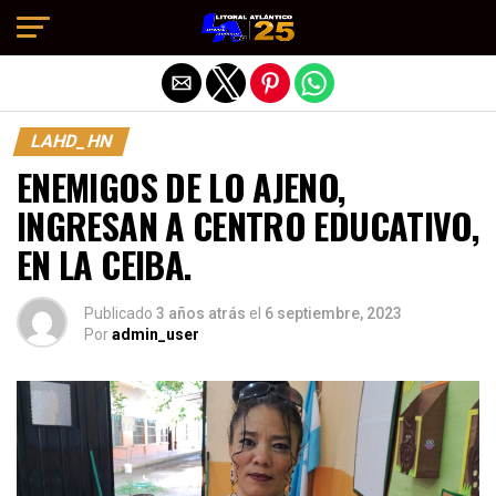
Salir de la versión móvil
LAHD_HN
ENEMIGOS DE LO AJENO,
INGRESAN A CENTRO EDUCATIVO,
EN LA CEIBA.
Publicado
3 años atrás
el
6 septiembre, 2023
Por
admin_user