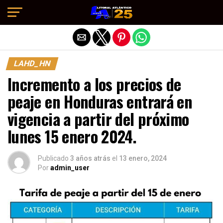
Salir de la versión móvil
LAHD_HN
Incremento a los precios de
peaje en Honduras entrará en
vigencia a partir del próximo
lunes 15 enero 2024.
Publicado
3 años atrás
el
13 enero, 2024
Por
admin_user