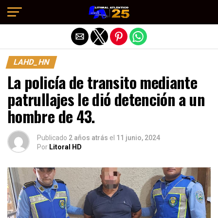
Salir de la versión móvil
LAHD_HN
La policía de transito mediante
patrullajes le dió detención a un
hombre de 43.
Publicado
2 años atrás
el
11 junio, 2024
Por
Litoral HD