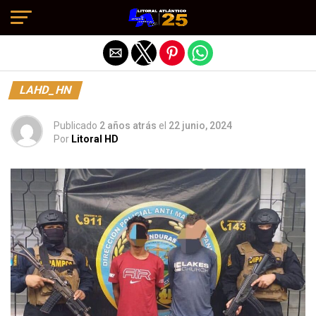
Salir de la versión móvil
LAHD_HN
Publicado
2 años atrás
el
22 junio, 2024
Por
Litoral HD