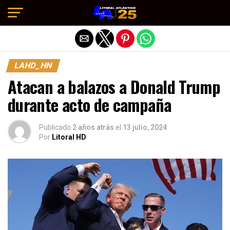
Salir de la versión móvil
LAHD_HN
Atacan a balazos a Donald Trump
durante acto de campaña
Publicado
2 años atrás
el
13 julio, 2024
Por
Litoral HD