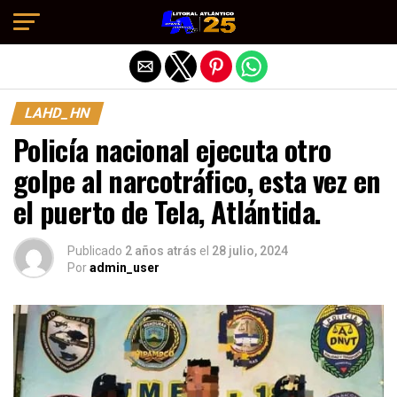
Salir de la versión móvil
LAHD_HN
Policía nacional ejecuta otro
golpe al narcotráfico, esta vez en
el puerto de Tela, Atlántida.
Publicado
2 años atrás
el
28 julio, 2024
Por
admin_user