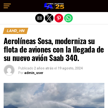
Salir de la versión móvil
LAHD_HN
Aerolíneas Sosa, moderniza su
flota de aviones con la llegada de
su nuevo avión Saab 340.
Publicado
2 años atrás
el
19 agosto, 2024
Por
admin_user