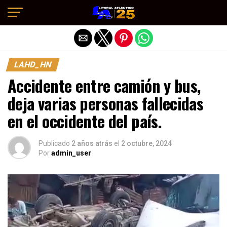
Salir de la versión móvil
LAHD_HN
Accidente entre camión y bus,
deja varias personas fallecidas
en el occidente del país.
Publicado
2 años atrás
el
2 octubre, 2024
Por
admin_user